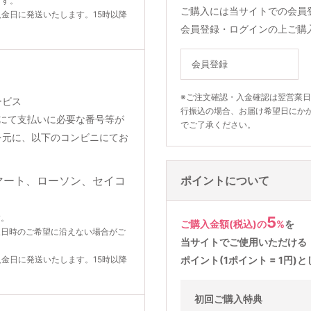
ます。
ご購入には当サイトでの会員
入金日に発送いたします。15時以降
会員登録・ログインの上ご購
会員登録
※ご注文確認・入金確認は翌営業
ービス
行振込の場合、お届け希望日にか
りメールにて支払いに必要な番号等が
でご了承ください。
を元に、以下のコンビニにてお
ポイントについて
す。
5
ご購入金額(税込)の
%
を
望日時のご希望に沿えない場合がご
当サイトでご使用いただける
入金日に発送いたします。15時以降
ポイント(1ポイント = 1円
初回ご購入特典