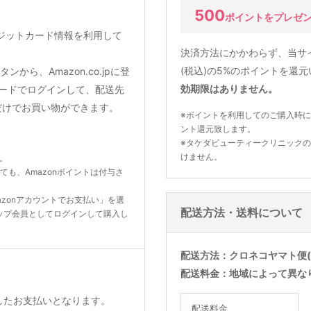
500
ポイントをプレゼ
クレジットカード情報を利用して
決済方法にかかわらず、当サ
(税込)の5%のポイントを還
から、Amazon.co.jpに登
効期限はありません。
ードでログインして、配送先
だけでお買い物ができます。
※ポイントを利用してのご購入時に
ント還元致します。
※タケダビューティークリニック
けません。
ん。
いても、Amazonポイントは付与さ
zonアカウントでお支払い」を選
配送方法・送料について
ップ会員としてログインして購入し
配送方法
クロネコヤマト便(
配送料金
地域によって異な
利用したお支払いとなります。
配送料金