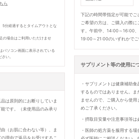
ちら
下記の時間帯指定が可能でご
ご希望の方は、ご購入の際に
。5分経過するとタイムアウトとな
す。午前中、14:00～16:00、1
不足の場合はご利用いただけませ
19:00～21:00のいずれか
合はパソコン画面に表示されている
ださい。
サプリメント等の使用に
・サプリメントは健康補助食
するものではありません。ま
ませんので、ご購入から使用
返品は原則的にお断りしていま
めご了承ください。
可能です。（未使用品のみ承り
・摂取目安量や注意事項等は
理由（お肌に合わない等）、ま
・医師の処方薬を服用する場
どの理由で返品をお受けするこ
必ず医師にご相談ください。