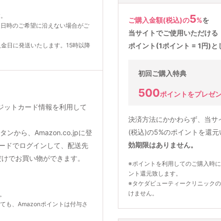
す。
5
ご購入金額(税込)の
%
を
望日時のご希望に沿えない場合がご
当サイトでご使用いただける
入金日に発送いたします。15時以降
ポイント(1ポイント = 1円
初回ご購入特典
500
ポイントをプレゼ
クレジットカード情報を利用して
決済方法にかかわらず、当サ
(税込)の5%のポイントを還
から、Amazon.co.jpに登
効期限はありません。
ードでログインして、配送先
だけでお買い物ができます。
※ポイントを利用してのご購入時に
ント還元致します。
※タケダビューティークリニック
けません。
ん。
いても、Amazonポイントは付与さ