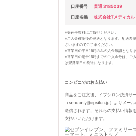
口座番号
普通 3185039
口座名義
株式会社Tメディカル
※振込手数料はご負担ください。
※ご入金確認後の発送となります。配送希
ざいますのでご了承ください。
※営業日の平日15時のみの入金確認となり
※営業日の場合15時までのご入金分は、ご
は翌営業日の発送になります。
コンビニでのお支払い
商品をご注文後、イプシロン決済サ
（sendonly@epsilon.jp）よ
送信されます。それらの支払い情報
支払いいただけます。