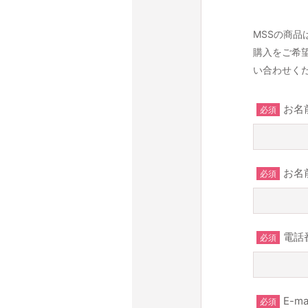
MSSの商
購入をご希
い合わせく
お名
必須
お名
必須
電話
必須
E-m
必須