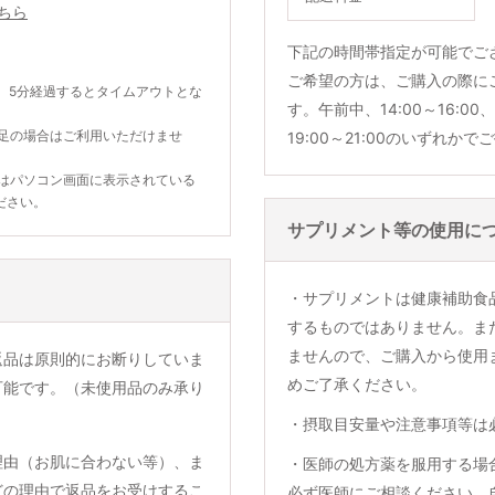
ちら
下記の時間帯指定が可能でご
ご希望の方は、ご購入の際に
。5分経過するとタイムアウトとな
す。午前中、14:00～16:00、1
不足の場合はご利用いただけませ
19:00～21:00のいずれか
合はパソコン画面に表示されている
ださい。
サプリメント等の使用に
・サプリメントは健康補助食
するものではありません。ま
ませんので、ご購入から使用
返品は原則的にお断りしていま
めご了承ください。
可能です。（未使用品のみ承り
・摂取目安量や注意事項等は
理由（お肌に合わない等）、ま
・医師の処方薬を服用する場
どの理由で返品をお受けするこ
必ず医師にご相談ください。