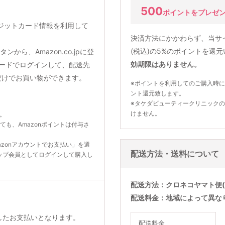
500
ポイントをプレゼ
クレジットカード情報を利用して
決済方法にかかわらず、当サ
(税込)の5%のポイントを還
から、Amazon.co.jpに登
効期限はありません。
ードでログインして、配送先
だけでお買い物ができます。
※ポイントを利用してのご購入時に
ント還元致します。
※タケダビューティークリニック
けません。
ん。
いても、Amazonポイントは付与さ
zonアカウントでお支払い」を選
配送方法・送料について
ップ会員としてログインして購入し
配送方法
クロネコヤマト便(
配送料金
地域によって異な
利用したお支払いとなります。
配送料金