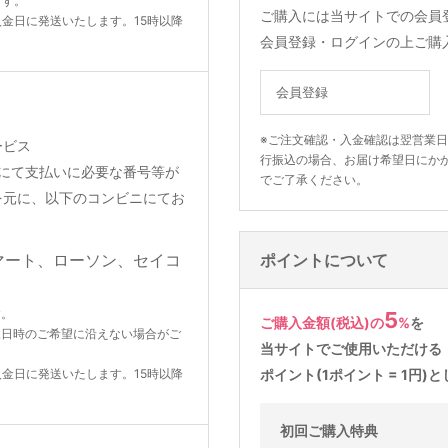
ます。
ご購入には当サイトでの会員
入金日に発送いたします。15時以降
会員登録・ログインの上ご購
会員登録
※ご注文確認・入金確認は翌営業
ービス
行振込の場合、お届け希望日にか
りメールにて支払いに必要な番号等が
でご了承ください。
を元に、以下のコンビニにてお
ポイントについて
す。
5
ご購入金額(税込)の
%
を
望日時のご希望に沿えない場合がご
当サイトでご使用いただける
入金日に発送いたします。15時以降
ポイント(1ポイント = 1円
初回ご購入特典