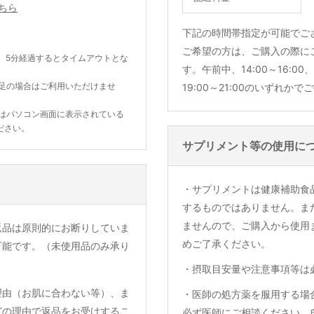
ちら
下記の時間帯指定が可能でご
ご希望の方は、ご購入の際に
。5分経過するとタイムアウトとな
す。午前中、14:00～16:00、1
不足の場合はご利用いただけませ
19:00～21:00のいずれか
合はパソコン画面に表示されている
ださい。
サプリメント等の使用に
・サプリメントは健康補助食
するものではありません。ま
ませんので、ご購入から使用
返品は原則的にお断りしていま
めご了承ください。
可能です。（未使用品のみ承り
・摂取目安量や注意事項等は
理由（お肌に合わない等）、ま
・医師の処方薬を服用する場
どの理由で返品をお受けするこ
必ず医師にご相談ください。