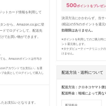
500
ポイントをプレゼ
クレジットカード情報を利用して
決済方法にかかわらず、当サ
(税込)の5%のポイントを還
から、Amazon.co.jpに登
効期限はありません。
ードでログインして、配送先
だけでお買い物ができます。
※ポイントを利用してのご購入時に
ント還元致します。
※タケダビューティークリニック
けません。
ん。
いても、Amazonポイントは付与さ
zonアカウントでお支払い」を選
配送方法・送料について
ップ会員としてログインして購入し
配送方法
クロネコヤマト便(
配送料金
地域によって異な
利用したお支払いとなります。
配送料金