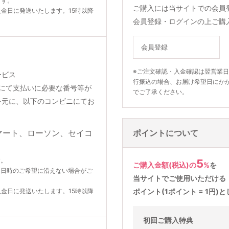
ます。
ご購入には当サイトでの会員
入金日に発送いたします。15時以降
会員登録・ログインの上ご購
会員登録
※ご注文確認・入金確認は翌営業
ービス
行振込の場合、お届け希望日にか
りメールにて支払いに必要な番号等が
でご了承ください。
を元に、以下のコンビニにてお
ポイントについて
す。
5
ご購入金額(税込)の
%
を
望日時のご希望に沿えない場合がご
当サイトでご使用いただける
入金日に発送いたします。15時以降
ポイント(1ポイント = 1円
初回ご購入特典