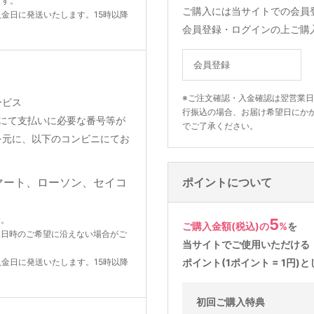
ます。
ご購入には当サイトでの会員
入金日に発送いたします。15時以降
会員登録・ログインの上ご購
会員登録
※ご注文確認・入金確認は翌営業
ービス
行振込の場合、お届け希望日にか
りメールにて支払いに必要な番号等が
でご了承ください。
を元に、以下のコンビニにてお
ポイントについて
す。
5
ご購入金額(税込)の
%
を
望日時のご希望に沿えない場合がご
当サイトでご使用いただける
入金日に発送いたします。15時以降
ポイント(1ポイント = 1円
初回ご購入特典