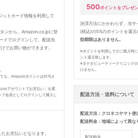
500
ポイントをプレゼ
クレジットカード情報を利用して
決済方法にかかわらず、当サ
(税込)の5%のポイントを還
から、Amazon.co.jpに登
効期限はありません。
ードでログインして、配送先
だけでお買い物ができます。
※ポイントを利用してのご購入時に
ント還元致します。
※タケダビューティークリニック
けません。
ん。
いても、Amazonポイントは付与さ
zonアカウントでお支払い」を選
配送方法・送料について
ップ会員としてログインして購入し
配送方法
クロネコヤマト便(
配送料金
地域によって異な
利用したお支払いとなります。
配送料金