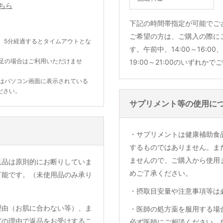
ちら
下記の時間帯指定が可能でご
ご希望の方は、ご購入の際に
。5分経過するとタイムアウトとな
す。午前中、14:00～16:00、1
不足の場合はご利用いただけませ
19:00～21:00のいずれか
合はパソコン画面に表示されている
ださい。
サプリメント等の使用に
・サプリメントは健康補助食
するものではありません。ま
ませんので、ご購入から使用
返品は原則的にお断りしていま
めご了承ください。
可能です。（未使用品のみ承り
・摂取目安量や注意事項等は
理由（お肌に合わない等）、ま
・医師の処方薬を服用する場
どの理由で返品をお受けするこ
必ず医師にご相談ください。