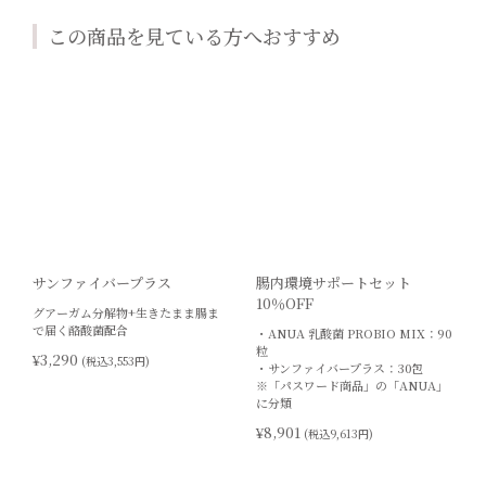
この商品を見ている方へおすすめ
サンファイバープラス
腸内環境サポートセット
10％OFF
グアーガム分解物+生きたまま腸ま
で届く酪酸菌配合
・ANUA 乳酸菌 PROBIO MIX：90
粒
¥3,290
(税込3,553円)
・サンファイバープラス：30包
※「パスワード商品」の「ANUA」
に分類
¥8,901
(税込9,613円)