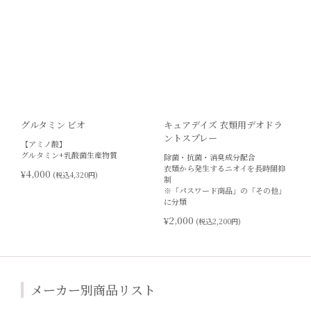
グルタミン ビオ
キュアデイズ 衣類用デオドラ
ントスプレー
【アミノ酸】
グルタミン+乳酸菌生産物質
除菌・抗菌・消臭成分配合
衣類から発生するニオイを長時間抑
¥4,000
(税込4,320円)
制
※「パスワード商品」の「その他」
に分類
¥2,000
(税込2,200円)
メーカー別商品リスト