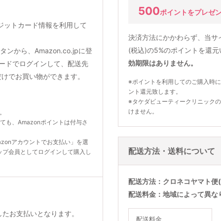
500
ポイントをプレゼ
クレジットカード情報を利用して
決済方法にかかわらず、当サ
(税込)の5%のポイントを還
から、Amazon.co.jpに登
効期限はありません。
ードでログインして、配送先
だけでお買い物ができます。
※ポイントを利用してのご購入時に
ント還元致します。
※タケダビューティークリニック
けません。
ん。
いても、Amazonポイントは付与さ
zonアカウントでお支払い」を選
配送方法・送料について
ップ会員としてログインして購入し
配送方法
クロネコヤマト便(
配送料金
地域によって異な
利用したお支払いとなります。
配送料金