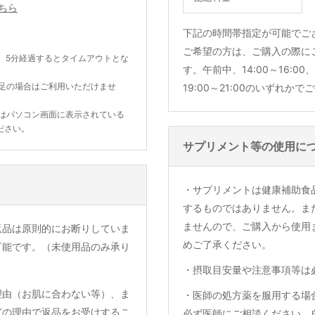
ちら
下記の時間帯指定が可能でご
ご希望の方は、ご購入の際に
。5分経過するとタイムアウトとな
す。午前中、14:00～16:00、1
不足の場合はご利用いただけませ
19:00～21:00のいずれか
合はパソコン画面に表示されている
ださい。
サプリメント等の使用に
・サプリメントは健康補助食
するものではありません。ま
ませんので、ご購入から使用
返品は原則的にお断りしていま
めご了承ください。
可能です。（未使用品のみ承り
・摂取目安量や注意事項等は
理由（お肌に合わない等）、ま
・医師の処方薬を服用する場
どの理由で返品をお受けするこ
必ず医師にご相談ください。