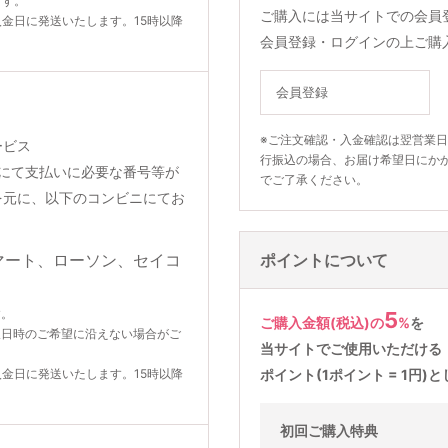
ます。
ご購入には当サイトでの会員
入金日に発送いたします。15時以降
会員登録・ログインの上ご購
会員登録
※ご注文確認・入金確認は翌営業
ービス
行振込の場合、お届け希望日にか
りメールにて支払いに必要な番号等が
でご了承ください。
を元に、以下のコンビニにてお
ポイントについて
す。
5
ご購入金額(税込)の
%
を
望日時のご希望に沿えない場合がご
当サイトでご使用いただける
入金日に発送いたします。15時以降
ポイント(1ポイント = 1円
初回ご購入特典