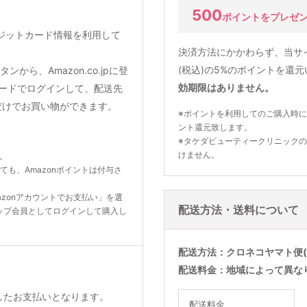
500
ポイントをプレゼ
クレジットカード情報を利用して
決済方法にかかわらず、当サ
(税込)の5%のポイントを還
から、Amazon.co.jpに登
効期限はありません。
ードでログインして、配送先
だけでお買い物ができます。
※ポイントを利用してのご購入時に
ント還元致します。
※タケダビューティークリニック
けません。
ん。
いても、Amazonポイントは付与さ
zonアカウントでお支払い」を選
配送方法・送料について
ップ会員としてログインして購入し
配送方法
クロネコヤマト便(
配送料金
地域によって異な
利用したお支払いとなります。
配送料金