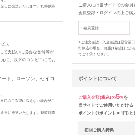
ます。
ご購入には当サイトでの会員
入金日に発送いたします。15時以降
会員登録・ログインの上ご購
会員登録
※ご注文確認・入金確認は翌営業
ービス
行振込の場合、お届け希望日にか
りメールにて支払いに必要な番号等が
でご了承ください。
を元に、以下のコンビニにてお
ポイントについて
す。
5
ご購入金額(税込)の
%
を
望日時のご希望に沿えない場合がご
当サイトでご使用いただける
入金日に発送いたします。15時以降
ポイント(1ポイント = 1円
初回ご購入特典