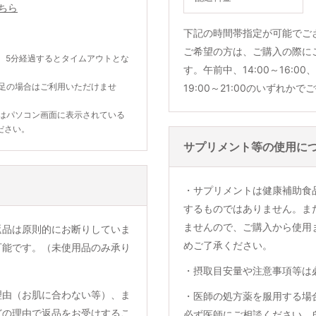
ちら
下記の時間帯指定が可能でご
ご希望の方は、ご購入の際に
。5分経過するとタイムアウトとな
す。午前中、14:00～16:00、1
不足の場合はご利用いただけませ
19:00～21:00のいずれか
合はパソコン画面に表示されている
ださい。
サプリメント等の使用に
・サプリメントは健康補助食
するものではありません。ま
ませんので、ご購入から使用
返品は原則的にお断りしていま
めご了承ください。
可能です。（未使用品のみ承り
・摂取目安量や注意事項等は
理由（お肌に合わない等）、ま
・医師の処方薬を服用する場
どの理由で返品をお受けするこ
必ず医師にご相談ください。