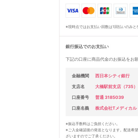
※現時点ではお支払い回数は1回払いのみと
銀行振込でのお支払い
下記の口座に商品代金のお振込をお
金融機関
西日本シティ銀行
支店名
大橋駅前支店（735）
口座番号
普通 3185039
口座名義
株式会社Tメディカル
※振込手数料はご負担ください。
※ご入金確認後の発送となります。配送希
ざいますのでご了承ください。