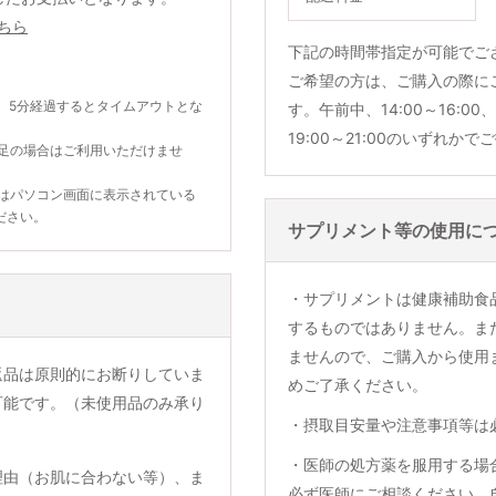
ちら
下記の時間帯指定が可能でご
ご希望の方は、ご購入の際に
。5分経過するとタイムアウトとな
す。午前中、14:00～16:00、1
19:00～21:00のいずれか
不足の場合はご利用いただけませ
合はパソコン画面に表示されている
ださい。
サプリメント等の使用に
・サプリメントは健康補助食
するものではありません。ま
ませんので、ご購入から使用
返品は原則的にお断りしていま
めご了承ください。
可能です。（未使用品のみ承り
・摂取目安量や注意事項等は
・医師の処方薬を服用する場
理由（お肌に合わない等）、ま
必ず医師にご相談ください。