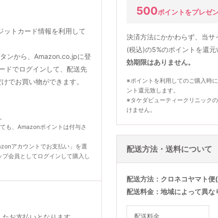
500
ポイントをプレゼ
クレジットカード情報を利用して
決済方法にかかわらず、当サ
(税込)の5%のポイントを還
から、Amazon.co.jpに登
効期限はありません。
ードでログインして、配送先
※ポイントを利用してのご購入時に
だけでお買い物ができます。
ント還元致します。
※タケダビューティークリニック
けません。
ん。
いても、Amazonポイントは付与さ
zonアカウントでお支払い」を選
配送方法・送料について
ップ会員としてログインして購入し
配送方法
クロネコヤマト便(
配送料金
地域によって異な
配送料金
利用したお支払いとなります。