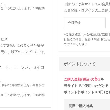
ます。
ご購入には当サイトでの会員
入金日に発送いたします。15時以降
会員登録・ログインの上ご購
会員登録
※ご注文確認・入金確認は翌営業
ービス
行振込の場合、お届け希望日にか
でご了承ください。
りメールにて支払いに必要な番号等が
を元に、以下のコンビニにてお
ポイントについて
5
ご購入金額(税込)の
%
を
す。
望日時のご希望に沿えない場合がご
当サイトでご使用いただける
ポイント(1ポイント = 1円
入金日に発送いたします。15時以降
初回ご購入特典