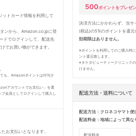
500
ポイントをプレゼ
クレジットカード情報を利用して
決済方法にかかわらず、当サ
(税込)の5%のポイントを還
から、Amazon.co.jpに登
効期限はありません。
ードでログインして、配送先
だけでお買い物ができます。
※ポイントを利用してのご購入時に
ント還元致します。
※タケダビューティークリニック
けません。
ん。
いても、Amazonポイントは付与さ
zonアカウントでお支払い」を選
配送方法・送料について
ップ会員としてログインして購入し
配送方法
クロネコヤマト便(
配送料金
地域によって異な
利用したお支払いとなります。
配送料金