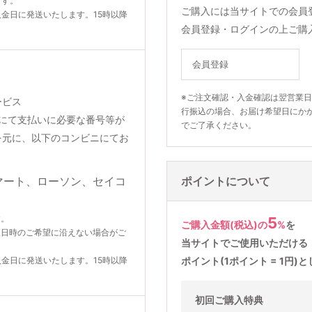
ます。
ご購入には当サイトでの会員
入金日に発送いたします。15時以降
会員登録・ログインの上ご購
会員登録
※ご注文確認・入金確認は翌営業
ービス
行振込の場合、お届け希望日にか
りメールにて支払いに必要な番号等が
でご了承ください。
を元に、以下のコンビニにてお
ポイントについて
す。
5
ご購入金額(税込)の
%
を
望日時のご希望に沿えない場合がご
当サイトでご使用いただける
入金日に発送いたします。15時以降
ポイント(1ポイント = 1円
初回ご購入特典