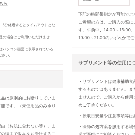
ちら
下記の時間帯指定が可能でご
ご希望の方は、ご購入の際に
。5分経過するとタイムアウトとな
す。午前中、14:00～16:00、1
不足の場合はご利用いただけませ
19:00～21:00のいずれか
合はパソコン画面に表示されている
ださい。
サプリメント等の使用に
・サプリメントは健康補助食
するものではありません。ま
ませんので、ご購入から使用
返品は原則的にお断りしていま
めご了承ください。
可能です。（未使用品のみ承り
・摂取目安量や注意事項等は
理由（お肌に合わない等）、ま
・医師の処方薬を服用する場
どの理由で返品をお受けするこ
必ず医師にご相談ください。