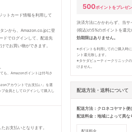
500
ポイントをプレゼ
クレジットカード情報を利用して
決済方法にかかわらず、当サ
(税込)の5%のポイントを還
から、Amazon.co.jpに登
効期限はありません。
ードでログインして、配送先
だけでお買い物ができます。
※ポイントを利用してのご購入時に
ント還元致します。
※タケダビューティークリニック
けません。
ん。
いても、Amazonポイントは付与さ
zonアカウントでお支払い」を選
配送方法・送料について
ップ会員としてログインして購入し
配送方法
クロネコヤマト便(
配送料金
地域によって異な
利用したお支払いとなります。
配送料金