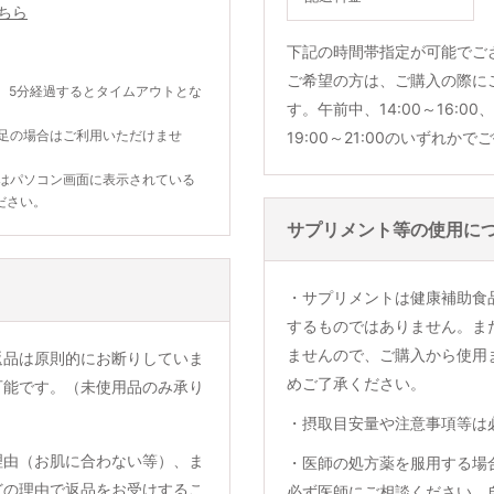
ちら
下記の時間帯指定が可能でご
ご希望の方は、ご購入の際に
。5分経過するとタイムアウトとな
す。午前中、14:00～16:00、1
不足の場合はご利用いただけませ
19:00～21:00のいずれか
合はパソコン画面に表示されている
ださい。
サプリメント等の使用に
・サプリメントは健康補助食
するものではありません。ま
ませんので、ご購入から使用
返品は原則的にお断りしていま
めご了承ください。
可能です。（未使用品のみ承り
・摂取目安量や注意事項等は
理由（お肌に合わない等）、ま
・医師の処方薬を服用する場
どの理由で返品をお受けするこ
必ず医師にご相談ください。