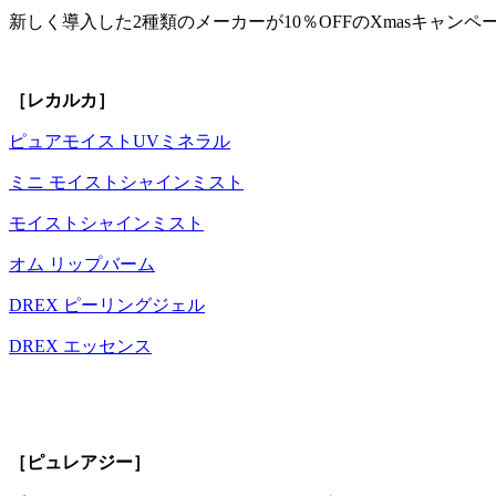
新しく導入した2種類のメーカーが10％OFFのXmasキャンペ
［レカルカ］
ピュアモイストUVミネラル
ミニ モイストシャインミスト
モイストシャインミスト
オム リップバーム
DREX ピーリングジェル
DREX エッセンス
［ピュレアジー］