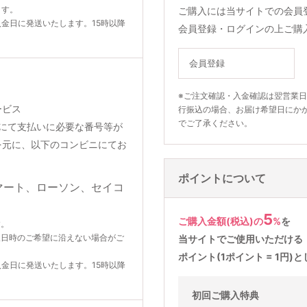
ます。
ご購入には当サイトでの会員
入金日に発送いたします。15時以降
会員登録・ログインの上ご購
会員登録
※ご注文確認・入金確認は翌営業
ービス
行振込の場合、お届け希望日にか
でご了承ください。
りメールにて支払いに必要な番号等が
を元に、以下のコンビニにてお
ポイントについて
5
ご購入金額(税込)の
%
を
す。
望日時のご希望に沿えない場合がご
当サイトでご使用いただける
ポイント(1ポイント = 1円
入金日に発送いたします。15時以降
初回ご購入特典