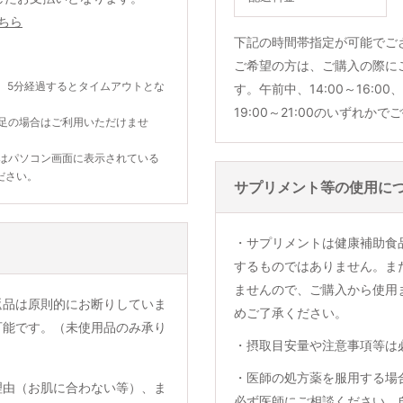
ちら
下記の時間帯指定が可能でご
ご希望の方は、ご購入の際に
。5分経過するとタイムアウトとな
す。午前中、14:00～16:00、1
19:00～21:00のいずれか
不足の場合はご利用いただけませ
合はパソコン画面に表示されている
ださい。
サプリメント等の使用に
・サプリメントは健康補助食
するものではありません。ま
ませんので、ご購入から使用
返品は原則的にお断りしていま
めご了承ください。
可能です。（未使用品のみ承り
・摂取目安量や注意事項等は
・医師の処方薬を服用する場
理由（お肌に合わない等）、ま
必ず医師にご相談ください。