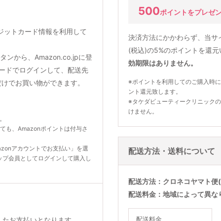
500
ポイントをプレゼ
クレジットカード情報を利用して
決済方法にかかわらず、当サ
(税込)の5%のポイントを還
から、Amazon.co.jpに登
効期限はありません。
ードでログインして、配送先
※ポイントを利用してのご購入時に
だけでお買い物ができます。
ント還元致します。
※タケダビューティークリニック
けません。
ん。
いても、Amazonポイントは付与さ
zonアカウントでお支払い」を選
配送方法・送料について
ップ会員としてログインして購入し
配送方法
クロネコヤマト便(
配送料金
地域によって異な
配送料金
利用したお支払いとなります。