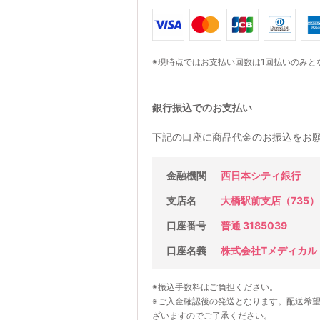
※現時点ではお支払い回数は1回払いのみと
銀行振込でのお支払い
下記の口座に商品代金のお振込をお
金融機関
西日本シティ銀行
支店名
大橋駅前支店（735）
口座番号
普通 3185039
口座名義
株式会社Tメディカル
※振込手数料はご負担ください。
※ご入金確認後の発送となります。配送希
ざいますのでご了承ください。