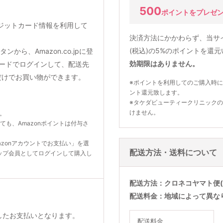
500
ポイントをプレゼ
クレジットカード情報を利用して
決済方法にかかわらず、当サ
(税込)の5%のポイントを還
から、Amazon.co.jpに登
効期限はありません。
ードでログインして、配送先
だけでお買い物ができます。
※ポイントを利用してのご購入時に
ント還元致します。
※タケダビューティークリニック
けません。
ん。
いても、Amazonポイントは付与さ
zonアカウントでお支払い」を選
配送方法・送料について
ップ会員としてログインして購入し
配送方法
クロネコヤマト便(
配送料金
地域によって異な
利用したお支払いとなります。
配送料金