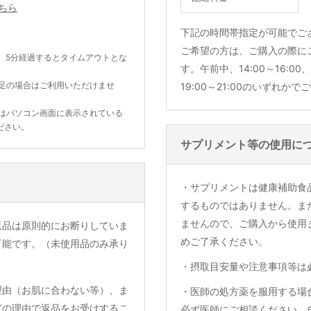
ちら
下記の時間帯指定が可能でご
ご希望の方は、ご購入の際に
。5分経過するとタイムアウトとな
す。午前中、14:00～16:00、1
不足の場合はご利用いただけませ
19:00～21:00のいずれか
合はパソコン画面に表示されている
ださい。
サプリメント等の使用に
・サプリメントは健康補助食
するものではありません。ま
ませんので、ご購入から使用
返品は原則的にお断りしていま
めご了承ください。
可能です。（未使用品のみ承り
・摂取目安量や注意事項等は
理由（お肌に合わない等）、ま
・医師の処方薬を服用する場
どの理由で返品をお受けするこ
必ず医師にご相談ください。