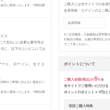
ます。
ご購入には当サイトでの会員
入金日に発送いたします。15時以降
会員登録・ログインの上ご購
会員登録
※ご注文確認・入金確認は翌営業
ービス
行振込の場合、お届け希望日にか
りメールにて支払いに必要な番号等が
でご了承ください。
を元に、以下のコンビニにてお
ポイントについて
す。
5
ご購入金額(税込)の
%
を
望日時のご希望に沿えない場合がご
当サイトでご使用いただける
入金日に発送いたします。15時以降
ポイント(1ポイント = 1円
初回ご購入特典