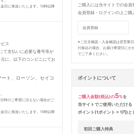
ます。
ご購入には当サイトでの会員
入金日に発送いたします。15時以降
会員登録・ログインの上ご購
会員登録
※ご注文確認・入金確認は翌営業
ービス
行振込の場合、お届け希望日にか
りメールにて支払いに必要な番号等が
でご了承ください。
を元に、以下のコンビニにてお
ポイントについて
す。
5
ご購入金額(税込)の
%
を
望日時のご希望に沿えない場合がご
当サイトでご使用いただける
入金日に発送いたします。15時以降
ポイント(1ポイント = 1円
初回ご購入特典