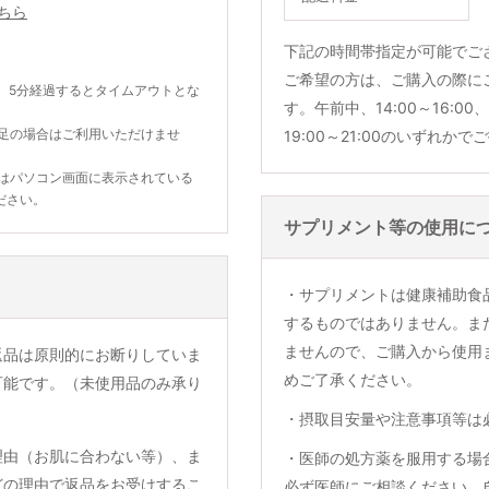
ちら
下記の時間帯指定が可能でご
ご希望の方は、ご購入の際に
。5分経過するとタイムアウトとな
す。午前中、14:00～16:00、1
不足の場合はご利用いただけませ
19:00～21:00のいずれか
合はパソコン画面に表示されている
ださい。
サプリメント等の使用に
・サプリメントは健康補助食
するものではありません。ま
ませんので、ご購入から使用
返品は原則的にお断りしていま
めご了承ください。
可能です。（未使用品のみ承り
・摂取目安量や注意事項等は
理由（お肌に合わない等）、ま
・医師の処方薬を服用する場
どの理由で返品をお受けするこ
必ず医師にご相談ください。