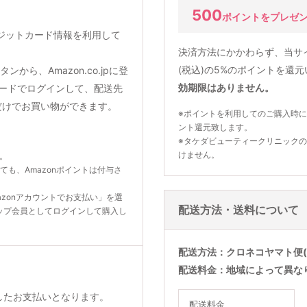
500
ポイントをプレゼ
クレジットカード情報を利用して
決済方法にかかわらず、当サ
(税込)の5%のポイントを還
から、Amazon.co.jpに登
効期限はありません。
ードでログインして、配送先
だけでお買い物ができます。
※ポイントを利用してのご購入時に
ント還元致します。
※タケダビューティークリニック
けません。
ん。
いても、Amazonポイントは付与さ
zonアカウントでお支払い」を選
配送方法・送料について
ップ会員としてログインして購入し
配送方法
クロネコヤマト便(
配送料金
地域によって異な
利用したお支払いとなります。
配送料金