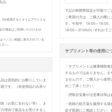
ちら
下記の時間帯指定が可能でご
ご希望の方は、ご購入の際に
。5分経過するとタイムアウトとな
す。午前中、14:00～16:00、1
不足の場合はご利用いただけませ
19:00～21:00のいずれか
合はパソコン画面に表示されている
ださい。
サプリメント等の使用に
・サプリメントは健康補助食
するものではありません。ま
ませんので、ご購入から使用
返品は原則的にお断りしていま
めご了承ください。
可能です。（未使用品のみ承り
・摂取目安量や注意事項等は
理由（お肌に合わない等）、ま
・医師の処方薬を服用する場
どの理由で返品をお受けするこ
必ず医師にご相談ください。