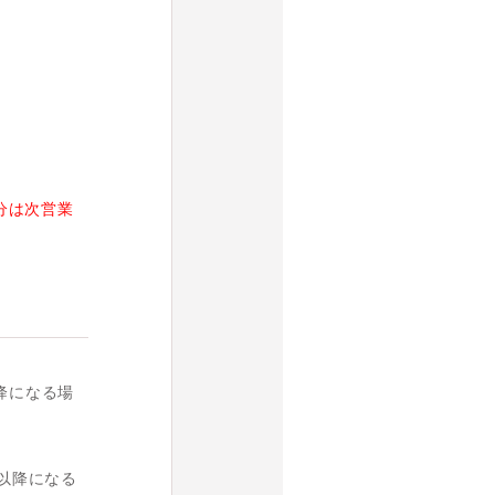
。
分は次営業
降になる場
6以降になる