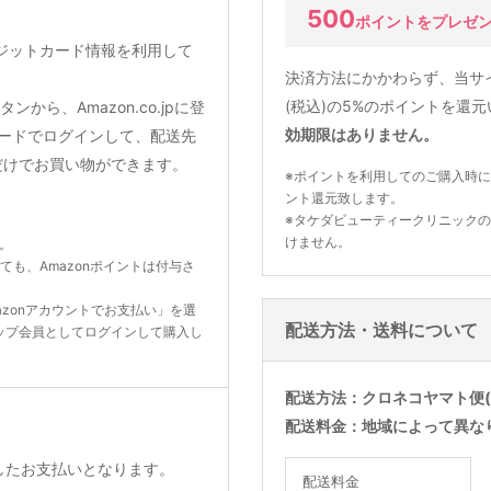
500
ポイントをプレゼ
クレジットカード情報を利用して
決済方法にかかわらず、当サ
(税込)の5%のポイントを還
から、Amazon.co.jpに登
効期限はありません。
ードでログインして、配送先
だけでお買い物ができます。
※ポイントを利用してのご購入時に
ント還元致します。
※タケダビューティークリニック
けません。
ん。
いても、Amazonポイントは付与さ
zonアカウントでお支払い」を選
配送方法・送料について
ップ会員としてログインして購入し
配送方法
クロネコヤマト便(
配送料金
地域によって異な
利用したお支払いとなります。
配送料金