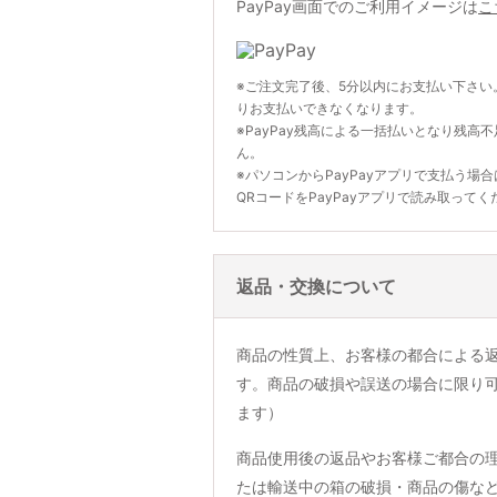
PayPay画面でのご利用イメージは
こ
※ご注文完了後、5分以内にお支払い下さい
りお支払いできなくなります。
※PayPay残高による一括払いとなり残高
ん。
※パソコンからPayPayアプリで支払う場
QRコードをPayPayアプリで読み取ってく
返品・交換について
商品の性質上、お客様の都合による
す。商品の破損や誤送の場合に限り
ます）
商品使用後の返品やお客様ご都合の
たは輸送中の箱の破損・商品の傷な