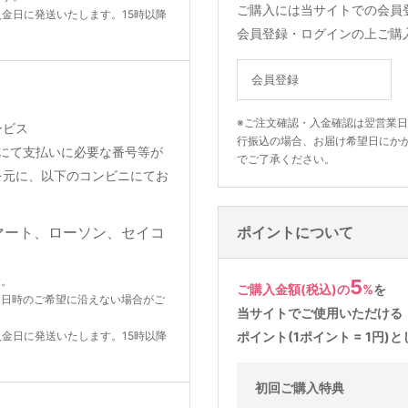
ご購入には当サイトでの会員
入金日に発送いたします。15時以降
会員登録・ログインの上ご購
会員登録
※ご注文確認・入金確認は翌営業
ービス
行振込の場合、お届け希望日にか
りメールにて支払いに必要な番号等が
でご了承ください。
を元に、以下のコンビニにてお
ポイントについて
す。
5
ご購入金額(税込)の
%
を
望日時のご希望に沿えない場合がご
当サイトでご使用いただける
入金日に発送いたします。15時以降
ポイント(1ポイント = 1円
初回ご購入特典