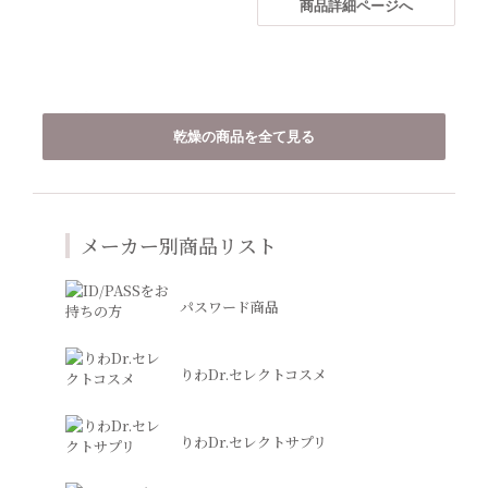
商品詳細ページへ
キャトルリフト
DEJデイリーブースティングセ
ラム
メディプラスゲル コンク
モイストケアウォッシュ
「肌ひきしめ専用」美顔器
・患者様のみ購入可
乾燥の商品を全て見る
若々しい活力を保つブースティング
メディプラスゲルの2.5倍のオゾン化
洗顔料（乾燥肌向け）
・メーカーから直接発送
セラム
グリセリンを配合しながら、肌なじ
肌のうるおいを守って洗顔の刺激を
・他商品と一緒にカートに入れられ
エネルギーを吹き込み内側から輝く
みのよい使用感を実現した濃縮ゲル
最小限に
ません
肌に
※「パスワード商品」の「プラスリ
¥6,000
¥3,800
(税込6,600円)
(税込4,180円)
¥27,000
ストア」に分類
(税込29,700円)
メーカー別商品リスト
¥127,000
(税込139,700円)
商品詳細ページへ
商品詳細ページへ
商品詳細ページへ
商品詳細ページへ
パスワード商品
りわDr.セレクトコスメ
モイストケアローション
モイストケアジェルクリーム
※リニューアルしました。
※リニューアルしました。
DTSデリバリーエンハンサー
DREX FVC5 バブルパック
化粧水（乾燥肌向け）
クリーム（乾燥肌向け）
（ダーマローラー）
りわDr.セレクトサプリ
代謝と保湿を促して長くうるおう肌
乾燥から守りながらエイジングサイ
新型両親媒性VC誘導体APISとDW-
へ
ンに迫る
EGFを配合したトーンアップバブル
専用装着型ダーマローラー（美容液
パック泡化粧水美容液
の浸透をより高める）
¥6,500
¥10,600