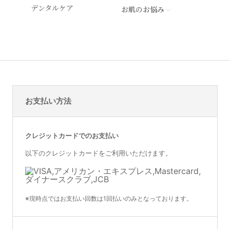
商品詳細ページへ
デンタルケア
お肌のお悩み
STEP by Medica
RGブースター
エイジングケアシステム
素肌の底上げ！
シエスタ クレンジング洗顔料：237
クリニック対面販売
クリニック対面販売
肌へのご褒美ブースター
㎖
ビューティフルスキン
シエスタ フェイスセラム：30㎖
¥32,100
(税込35,310円)
レチノプラス フェイスクリーム：28
エクラリバイブ
DRX® AD パーフェクトバリア
㎖
® フェイスミルク
マリーニ ペプチド美容液：30㎖
サンソリット
高機能・多機能・高配合美容クリー
商品詳細ページへ
マリーニ サンスクリーン SPF45：
お支払い方法
ム
フェイス用保湿剤（顔用乳液）
57g
ヒアルロン酸W配合
¥18,000
(税込19,800円)
¥44,900
(税込49,390円)
その他
¥1,800
(税込1,980円)
クレジットカードでのお支払い
商品詳細ページへ
商品詳細ページへ
商品詳細ページへ
以下のクレジットカードをご利用いただけます。
アウトレット
シエスタ フェイスセラム
レチノプラス フェイスクリー
クリニック対面販売
クリニック対面販売
※現時点ではお支払い回数は1回払いのみとなっております。
ム
※現時点では単品購入できません
（セットのみ）。
※現時点では単品購入できません
DRX® AD パーフェクトバリア
エプソムソルト 3㎏
環境ストレスから肌を守りサポート
（セットのみ）。