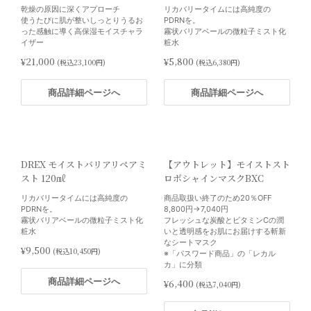
乾燥の原因に深くアプローチ
リカバリータイムには高純度の
商品詳細ページへ
オンラインショップのみ
使うたびに肌が整いしっとりうるお
PDRNを。
った感触に導く高保湿モイスチャラ
霧状バリアベールの微粒子ミスト化
オンラインショップのみ
イザー
粧水
¥21,000
¥5,800
(税込23,100円)
(税込6,380円)
商品詳細ページへ
商品詳細ページへ
メンテナンスセット 3%OFF
ナディカル コントロールトナ
ー
・お好みのクレンザー：200㎖
・エクスフォリエーティングポリッ
すべての方に新しいエイジングケア
シュ：65g
習慣
DREX モイストバリアリペアミ
【アウトレット】モイストスト
・バランサートナー：180㎖
（ブースター化粧水）
スト 120㎖
ロボシャインマスクBXC
・デイリーPD：50㎖
※「パスワード商品」の「その他」
・ARナイトリペア：60㎖
に分類
リカバリータイムには高純度の
商品取扱い終了のため20％OFF
※「パスワード商品」の「ゼオスキ
PDRNを。
8,800円→7,040円
¥3,600
ンヘルス」に分類
(税込3,960円)
霧状バリアベールの微粒子ミスト化
フレッシュな炭酸とビタミンCの潤
¥67,124
粧水
いと透明感をお肌にお届けする斬新
(税込73,836円)
なシートマスク
商品詳細ページへ
¥9,500
(税込10,450円)
※「パスワード商品」の「レカル
商品詳細ページへ
カ」に分類
商品詳細ページへ
¥6,400
(税込7,040円)
オンラインショップのみ