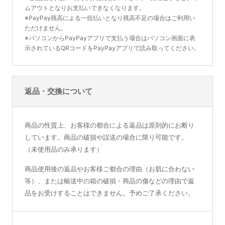
受注販売
ムアウトとなりお支払いできなくなります。
セット）
※PayPay残高による一括払いとなり残高不足の場合はご利用い
WiQo 保湿ナリシングクリー
モイスチャークリーム2
成長因子をたっぷりと配合した最新
※発送までの期間：1週間程
ただけません。
エイジングケア用マスクパック
ム（ワイコ 保湿クリーム）
※同時注文の商品は一緒に発送しま
すこやかさを保ち、うるおいのある
※パソコンからPayPayアプリで支払う場合はパソコン画面に表
お得な3枚セット
す
美しい肌へ導く保湿クリーム
乾燥から肌を保護する栄養保湿クリ
示されているQRコードをPayPayアプリで読み取ってください。
ピュアレチノールとバクチオールを
¥6,000
肌のコンディションにあわせてビタ
(税込6,600円)
ーム
配合した新発想の夜用美容液
ミンA濃度を４段階でステップアッ
※パッケージと容器が変更されまし
しわやエイジングケアに理想的なビ
プできます。
た。
タミンA
商品詳細ページへ
¥8,500
(税込9,350円)
¥12,000
(税込13,200円)
¥17,000
(税込18,700円)
返品・交換について
商品詳細ページへ
商品詳細ページへ
商品詳細ページへ
商品の性質上、お客様の都合による返品は原則的にお断り
しています。商品の破損や誤送の場合に限り可能です。
（未使用品のみ承ります）
モイスチャークリーム3
モイスチャークリーム4
リジェンスキン SRSマスクパ
DEJフェイスクリーム
商品使用後の返品やお客様ご都合の理由（お肌に合わない
ック セルフィットプラス
すこやかさを保ち、うるおいのある
すこやかさを保ち、うるおいのある
健康な美肌を保つキーとなる
等）、または輸送中の箱の破損・商品の傷などの理由で返
美しい肌へ導く保湿クリーム
美しい肌へ導く保湿クリーム
DEJ（表皮と真皮の接合部）から着
成長因子をたっぷりと配合した最新
肌のコンディションにあわせてビタ
肌のコンディションにあわせてビタ
品をお受けすることはできません。予めご了承ください。
想を得た、新発想の美容クリーム
エイジングケア用マスクパック
ミンA濃度を４段階でステップアッ
ミンA濃度を４段階でステップアッ
DEJに働きかけることによってし
※アップグレードしました
プできます。
プできます。
わ・たるみを改善
¥2,200
(税込2,420円)
¥9,000
¥9,600
(税込9,900円)
(税込10,560円)
¥19,000
(税込20,900円)