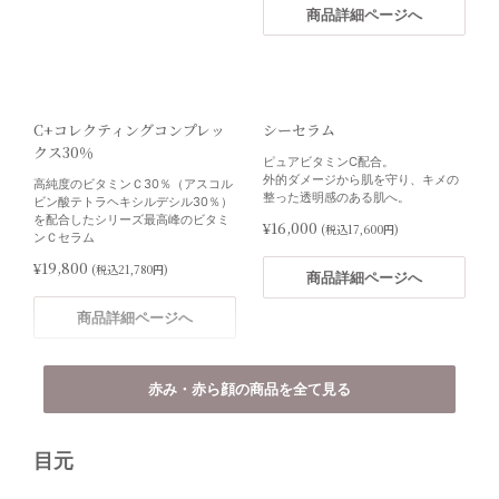
¥27,261
(税込29,441円)
商品詳細ページへ
商品詳細ページへ
C+コレクティングコンプレッ
シーセラム
クス30％
クリニック対面販売
クリニック対面販売
ピュアビタミンC配合。
外的ダメージから肌を守り、キメの
高純度のビタミンＣ30％（アスコル
整った透明感のある肌へ。
ビン酸テトラヘキシルデシル30％）
DRX® VCコンセントレート
DRX® AZAクリア®
を配合したシリーズ最高峰のビタミ
¥16,000
(税込17,600円)
15b
ンＣセラム
アゼライン酸高濃度配合クリーム
ニキビがちな肌の方のホームスキン
¥19,800
高濃度ビタミンC配合美容液
(税込21,780円)
商品詳細ページへ
ケア
¥4,500
(税込4,950円)
¥1,800
(税込1,980円)
商品詳細ページへ
商品詳細ページへ
商品詳細ページへ
赤み・赤ら顔の商品を全て見る
目元
C+コレクティングコンプレッ
スキンピールバー ティートゥリ