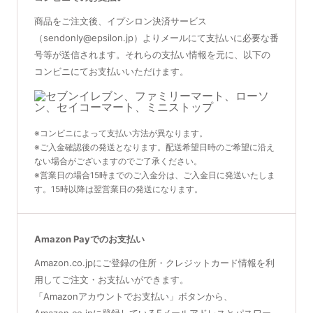
美肌・エイジングケアセット
ヒロコステムセラムエッセンス
商品をご注文後、イプシロン決済サービス
10％OFF
リジェンスキン SRSマスクパ
リジェンスキン SRSマスクパ
（sendonly@epsilon.jp）よりメールにて支払いに必要な番
先進のビタミンC誘導体と脂肪幹細
ック セルフィットプラス（3枚
ック セルフィットプラス
胞上清液を配合した未来の美容液
・ANUA 高配合 総合ビタミン（水溶
号等が送信されます。それらの支払い情報を元に、以下の
セット）
性）：180粒
¥5,000
成長因子をたっぷりと配合した最新
(税込5,500円)
コンビニにてお支払いいただけます。
・ANUA ヘム鉄：180粒
エイジングケア用マスクパック
成長因子をたっぷりと配合した最新
・ANUA 亜鉛＆銅：120粒
※アップグレードしました
エイジングケア用マスクパック
・ANUA プロテイン：1㎏
商品詳細ページへ
お得な3枚セット
※「パスワード商品」の「ANUA」に
¥2,200
(税込2,420円)
分類
¥6,000
(税込6,600円)
※コンビニによって支払い方法が異なります。
¥27,360
(税込29,548円)
商品詳細ページへ
※ご入金確認後の発送となります。配送希望日時のご希望に沿え
商品詳細ページへ
ない場合がございますのでご了承ください。
商品詳細ページへ
※営業日の場合15時までのご入金分は、ご入金日に発送いたしま
す。15時以降は翌営業日の発送になります。
スキンピールバー AHAマイル
Amazon Payでのお支払い
クリニック対面販売
クリニック対面販売
ド
Amazon.co.jpにご登録の住所・クレジットカード情報を利
（敏感・乾燥肌）
デュアルレチノプラス
デュアルレチノライト
角質ケア成分AHAを配合したピーリ
用してご注文・お支払いができます。
ング石鹸ビギナーの方におすすめの
攻めと守りをする高濃度ダブルレチ
中濃度ダブルレチノール製品
「Amazonアカウントでお支払い」ボタンから、
石鹸
ノール配合クリーム
¥7,600