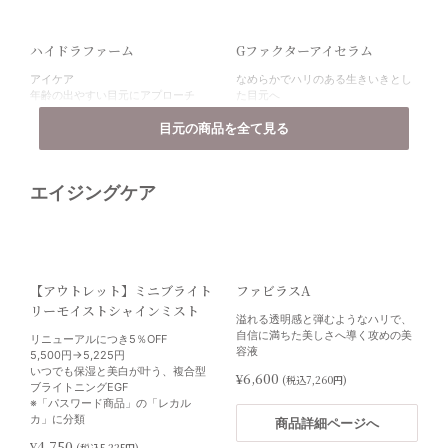
ハイドラファーム
Gファクターアイセラム
アイケア
なめらかでハリのある生きいきとし
年齢の出やすい目元にアプローチ
た目元へ
し、明るくハリのあるすっきりした
ジェル状目元用美容液
目元へ。
目元の商品を全て見る
¥20,000
(税込22,000円)
¥20,000
(税込22,000円)
商品詳細ページへ
エイジングケア
商品詳細ページへ
【アウトレット】ミニブライト
ファビラスA
ペロバームブローブロー
ペロバームラッシュラッシュ
リーモイストシャインミスト
溢れる透明感と弾むようなハリで、
眉毛専用の育毛剤
まつ毛育成を促進する機能性ハイブ
自信に満ちた美しさへ導く攻めの美
リニューアルにつき5％OFF
すっぴんでも愛される自然な眉へ
リッドペプチド
容液
5,500円→5,225円
いつでも保湿と美白が叶う、複合型
¥5,600
¥3,800
(税込6,160円)
(税込4,180円)
¥6,600
(税込7,260円)
ブライトニングEGF
※「パスワード商品」の「レカル
商品詳細ページへ
商品詳細ページへ
カ」に分類
商品詳細ページへ
¥4,750
(税込5,225円)