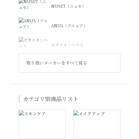
(税込7,150円)
(税込11,660円)
※DREX エッセンス Sに装着
¥13,100
NUSET（ニュセ）
(税込14,410円)
¥8,800
(税込9,680円)
商品詳細ページへ
商品詳細ページへ
商品詳細ページへ
ANUA（アニュア）
商品詳細ページへ
ゼオスキンヘルス
マリーニ フェイスクリーム
メディプラスゲル
ふっくら輝きのある肌印象へ導く軽
世界初体幹スキンケア成分「グリセ
モイストケアジェルクリーム
バランスケアジェルクリーム
やかな保湿クリーム
ナジーRB*」配合。
取り扱いメーカーをすべて見る
Revision Skincare（リビジョン）
角層細胞を根幹から育み、“一生乾燥
※リニューアルしました。
※リニューアルしました。
¥19,500
(税込21,450円)
しない肌”へ
クリーム（乾燥肌向け）
クリーム（脂性肌向け）
乾燥から守りながらエイジングサイ
しみや毛穴に迫り美肌力を高める
¥4,000
(税込4,400円)
ンに迫る
商品詳細ページへ
ジャンマリーニ
¥10,600
(税込11,660円)
¥10,600
(税込11,660円)
商品詳細ページへ
カテゴリ別商品リスト
商品詳細ページへ
Lekarka（レカルカ）
商品詳細ページへ
プラスリストア®︎
メディプラスゲル クール
ハイラ フェイスクリーム
すーっと涼感、ずーっとうるおう。
特許型ヒアルロン酸で速攻潤いチャ
デュアリティー フェイスクリー
ピュレアジー カーミングフェ
1日中乾燥を防ぐメディプラスゲル
ージ