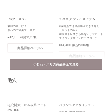
クリニック対面販売
RGブースター
シエスタ フェイスセラム
素肌の底上げ！
※現時点では単品購入できません
HQクリア
肌へのご褒美ブースター
（セットのみ）。
環境ストレスから肌を守りサポート
日本人の肌に合わせた施術用４％ハ
¥32,100
(税込35,310円)
エイジングサインにアプローチ
イドロキノン製剤
¥14,400
(税込15,840円)
¥9,000
(税込9,900円)
クリニック対面販売
商品詳細ページへ
商品詳細ページへ
商品詳細ページへ
インナーモイストTAローショ
ン
小じわ・ハリの商品を全て見る
肌の中で保湿をする高浸透性美白化
粧水
毛穴
レチノプラス フェイスクリー
ルミネート フェイスローショ
¥6,000
(税込6,600円)
ム
ン
商品詳細ページへ
※現時点では単品購入できません
※現時点では単品購入できません
（セットのみ）。
（セットのみ）。
肌表面のキメを整え、つるんと滑ら
くすんだお肌に光を宿す2in1ソリュ
毛穴開大・たるみ肌セット
バランスケアウォッシュ
かでハリのある肌へ
ーション
3%OFF
洗顔料（脂性肌向け）