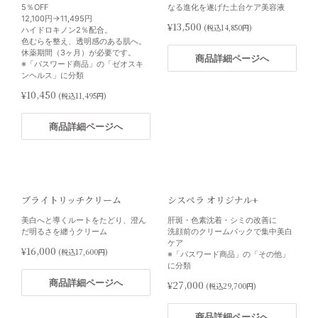
5％OFF
なる進化を遂げた土台ケア美容液
12,100円→11,495円
¥13,500
(税込14,850円)
ハイドロキノン2％配合。
色むらを整え、透明感のある肌へ。
休薬期間（3ヶ月）が必要です。
商品詳細ページへ
※「パスワード商品」の「ゼオスキ
ンヘルス」に分類
¥10,450
(税込11,495円)
商品詳細ページへ
ブライトリッチクリーム
シスペラ オリジナル+
美白へと導くルートをたどり、澄ん
肝斑・色素沈着・シミの改善に
だ明るさを纏うクリーム
洗顔前のクリームパックで集中美白
ケア
¥16,000
(税込17,600円)
※「パスワード商品」の「その他」
に分類
商品詳細ページへ
¥27,000
(税込29,700円)
商品詳細ページへ