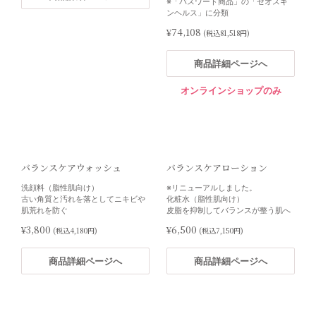
※「パスワード商品」の「ゼオスキ
肌をすっきりと引き締め、なめらか
注入治療の発想から誕生した高濃度
ンヘルス」に分類
なハリのある若々しい肌印象へ導き
のペプチド美容液
ます。
メリハリのある引き締まったフェイ
¥74,108
(税込81,518円)
スラインへ
¥32,600
(税込35,860円)
¥36,000
スキンブライセラム1.0
ミラミン4% （トラベルサイ
(税込39,600円)
商品詳細ページへ
ズ）
商品詳細ページへ
肌の色むらを抑え、明るさを持つ均
商品詳細ページへ
オンラインショップのみ
一的な肌トーンへ。
ハイドロキノン4%配合。
色むらを整え、透明感のある肌へ。
¥18,000
(税込19,800円)
休薬期間（3ヶ月）が必要です。
※トラベルサイズです
商品詳細ページへ
¥6,600
(税込7,260円)
プラスリストア® TAホワイト
プラスリストア® RAクリーム
バランスケアウォッシュ
バランスケアローション
クリームMD（医薬部外品）
商品詳細ページへ
デイリーで使える次世代ビタミンA
洗顔料（脂性肌向け）
※リニューアルしました。
配合
トラネキサム酸配合の美白クリーム
古い角質と汚れを落としてニキビや
化粧水（脂性肌向け）
¥4,600
肌荒れを防ぐ
皮脂を抑制してバランスが整う肌へ
(税込5,060円)
¥2,600
(税込2,860円)
¥3,800
¥6,500
(税込4,180円)
(税込7,150円)
商品詳細ページへ
商品詳細ページへ
プラスリストア® TAホワイト
プラスリストア® TAホワイト
商品詳細ページへ
商品詳細ページへ
セラムMD（医薬部外品）
クリームMD（医薬部外品）
トラネキサム酸配合薬用美白セラム
トラネキサム酸配合の美白クリーム
¥5,200
¥2,600
(税込5,720円)
(税込2,860円)