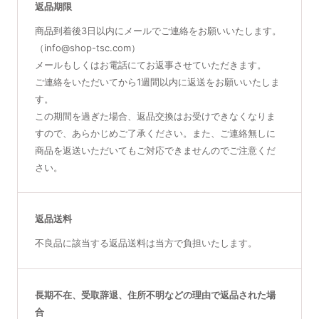
返品期限
商品詳細ページへ
商品詳細ページへ
商品詳細ページへ
商品詳細ページへ
商品到着後3日以内にメールでご連絡をお願いいたします。
（info@shop-tsc.com）
メールもしくはお電話にてお返事させていただきます。
ご連絡をいただいてから1週間以内に返送をお願いいたしま
す。
DEJナイトフェイスクリーム
アップジェル Pro
この期間を過ぎた場合、返品交換はお受けできなくなりま
レチノール0.25％とバクチオール配
※リニューアルされました。
すので、あらかじめご了承ください。また、ご連絡無しに
合
NEWAリフト専用トリートメントジ
表皮と真皮の接合部にアプローチす
ェル美容液
商品を返送いただいてもご対応できませんのでご注意くだ
る新発想の夜用美容クリーム
※「パスワード商品」の「プラスリ
さい。
ストア」に分類
¥19,800
(税込21,780円)
¥3,500
(税込3,850円)
商品詳細ページへ
返品送料
商品詳細ページへ
不良品に該当する返品送料は当方で負担いたします。
ARナイトリペア
Wテクスチャーリペア
長期不在、受取辞退、住所不明などの理由で返品された場
合
バイオテクノロジー「オレオソー
複数の作用が響き合う、先進のエイ