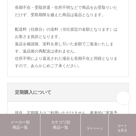
ム」が高濃度レチノールを効果的に
ジングケア
長期不在・受取辞退・住所不明などで商品をお受取りいた
角質層まで浸透させ、肌にハリ、透
高濃度レチノール美容液
明感のある肌へ。
だけず、受取期限を越えた商品は返品となります。
¥22,400
(税込24,640円)
¥25,000
(税込27,500円)
商品詳細ページへ
配送料（往路分）の送料（当社規定の金額となります）は
商品詳細ページへ
お客さま負担となります。
返品を確認後、送料を差し引いた金額でご返金いたしま
す。返品後の再配送は承れません。
住所不明により返送された場合も長期不在と同様となりま
デイリーPD
イルミネーション AOXセラム
すので、あらかじめご了承ください。
お肌に潤いを与えバリア機能を強化
赤み、外的ストレスに着目した美容
し、炎症や老化から守ります。
クリーム。マイクロミネラルにより
お肌を明るく整えます。
¥22,000
(税込24,200円)
¥22,000
定期購入について
(税込24,200円)
商品詳細ページへ
商品詳細ページへ
現在、定期購入はご利用いただけません。将来的に実装予
定です。
メーカー別
カテゴリ別
カート
商品一覧
商品一覧
マイページ
を見る