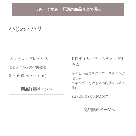
Cリンクエッセンス
ブライトニングケアシステム
しみ・くすみ・肝斑の商品を全て見る
肌悩みの原因へ深くアプローチする
シエスタ クレンジング洗顔料：237
美容液
㎖
シエスタ フェイスセラム：30㎖
¥5,400
(税込5,940円)
小じわ・ハリ
ルミネート フェイスローション：30
㎖
マリーニ ペプチド美容液：30㎖
商品詳細ページへ
マリーニ サンスクリーン SPF45：
57g
¥44,900
(税込49,390円)
ネックコンプレックス
DEJデイリーブースティングセ
ラム
首とデコルテ用の美容液
商品詳細ページへ
若々しい活力を保つブースティング
¥23,600
(税込25,960円)
セラム
エネルギーを吹き込み内側から輝く
肌に
商品詳細ページへ
¥27,000
(税込29,700円)
シエスタ フェイスセラム
しみ・そばかす・肝斑ケアセッ
ト 10％OFF
商品詳細ページへ
※現時点では単品購入できません
（セットのみ）。
・ANUA 高濃度ビタミンC 3000：
環境ストレスから肌を守りサポート
30包
エイジングサインにアプローチ
・ANUA ビタミンC カプセル（変更
は+583円）：180粒
¥14,400
(税込15,840円)
・ANUA ヘム鉄：180粒