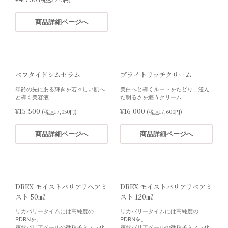
商品詳細ページへ
ナビジョンDR フォーカスアイ
プログラム
目もと用美容液・シート状美容液
イキイキとハリのある目元のため
ペプタイドシムセラム
ブライトリッチクリーム
に。
年齢の先にある輝きを若々しい肌へ
美白へと導くルートをたどり、澄ん
¥20,000
(税込22,000円)
と導く美容液
だ明るさを纏うクリーム
¥15,500
¥16,000
(税込17,050円)
(税込17,600円)
商品詳細ページへ
商品詳細ページへ
商品詳細ページへ
DREX モイストバリアリペアミ
DREX モイストバリアリペアミ
スト 50㎖
スト 120㎖
リカバリータイムには高純度の
リカバリータイムには高純度の
PDRNを。
PDRNを。
霧状バリアベールの微粒子ミスト化
霧状バリアベールの微粒子ミスト化