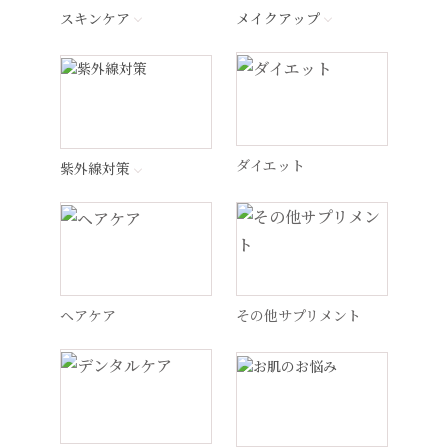
エンビロン
ム
イシャルミスト
に、ひんやりした心地よさをプラ
スキンケア
メイクアップ
¥16,500
(税込18,150円)
ス。
※パッケージのみリニューアル
高濃度DW-EGF(ヒトオリゴペプチ
¥3,700
しつこい思春期～大人の肌荒れの救
ド-1)の超微粒子ミスト
(税込4,070円)
ナビジョンDR
商品詳細ページへ
世主
レーザー施術後敏感になった肌に負
担をかけずに使用できます。
¥16,800
(税込18,480円)
商品詳細ページへ
※容器が変更されました。
¥6,300
ラ ロッシュ ポゼ
(税込6,930円)
商品詳細ページへ
ダイエット
紫外線対策
商品詳細ページへ
ペロバーム
ハイラ フェイスセラム
肌荒れ（カサカサ肌・敏感肌）
ケアセット 10％OFF
特許型ヒアルロン酸で速攻潤いチャ
ージ
・ANUA 高濃度ビタミンC 3000：
ヘリオケア
30包
¥16,500
DREX ピーリングジェル
DREX エッセンス S
(税込18,150円)
・ANUA ビタミンC カプセル（変更
は+583円）：180粒
グリコール酸の配合上限ギリギリの
エクソソームに着目
ヘアケア
その他サプリメント
WiQo(ワイコ)
・ANUA ヘム鉄：180粒
商品詳細ページへ
ピーリングジェル
3種類の幹細胞培養液の原液を合計
・ANUA 亜鉛＆銅：120粒
3.5%配合した美容液
¥7,500
・ANUA プロテイン：1㎏
(税込8,250円)
¥16,000
※「パスワード商品」の「ANUA」に
(税込17,600円)
ドクターメロンR
分類
商品詳細ページへ
¥24,120
(税込26,049円)
商品詳細ページへ
MSS