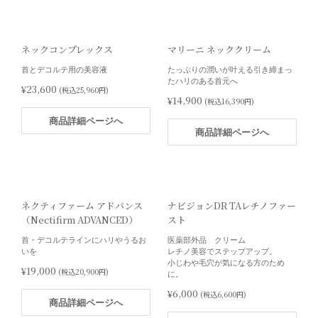
NUSET スキンケアエッセンス
NUSET スキンケアクリーム R
R（6本セット）10%OFF
ヒト幹細胞培養上清液5%配合のクリ
ネックコンプレックス
マリーニ ネッククリーム
ーム
お得な6点セット
ヒト幹細胞培養上清液20%配合の化
首とデコルテ用の美容液
たっぷりの潤いが叶える引き締まっ
¥15,000
(税込16,500円)
粧水＆美容液
たハリのある首元へ
¥23,600
(税込25,960円)
※クール便の受取について商品詳細
¥14,900
(税込16,390円)
ページをご確認ください。
商品詳細ページへ
¥135,000
商品詳細ページへ
(税込148,500円)
商品詳細ページへ
商品詳細ページへ
ネクティファーム アドバンス
ナビジョンDR TAレチノファー
（Nectifirm ADVANCED）
スト
NUSET スキンケアクリーム
NUSET スキンケアクリーム
R（3本セット）5%OFF
R（6本セット）10%OFF
首・デコルテラインにハリやうるお
医薬部外品 クリーム
いを
レチノ美容でステップアップ。
お得な3点セット
お得な6点セット
小じわや毛穴が気になる方のため
¥19,000
(税込20,900円)
ヒト幹細胞培養上清液5%配合のクリ
ヒト幹細胞培養上清液5%配合のクリ
に。
ーム
ーム
¥6,000
(税込6,600円)
¥42,750
¥81,000
商品詳細ページへ
(税込47,025円)
(税込89,100円)