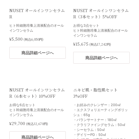
¥17,000
(税込18,700円)
NUSET オールインワンセラム
NUSET オールインワンセラム
R
R（3本セット）5%OFF
商品詳細ページへ
ミラミックス
ブライタライブ
ヒト幹細胞培養上清液配合のオール
お得な3点セット
インワンセラム
ヒト幹細胞培養上清液配合のオール
ハイドロキノン配合。
肌のくすみ、色むらを整え透明感の
インワンセラム
医師処方薬と併用することで、明る
ある輝きに満ちた明るい肌へ。
¥5,500
(税込6,050円)
くハリのある肌へ。
¥15,675
(税込17,242円)
¥21,400
(税込23,540円)
¥13,000
(税込14,300円)
商品詳細ページへ
DEJナイトフェイスクリーム
Gファクターセラム
商品詳細ページへ
商品詳細ページへ
レチノール0.25％とバクチオール配
エイジングケア
商品詳細ページへ
合
お肌のエイジングケアをサポート。
表皮と真皮の接合部にアプローチす
ハリを向上させます。
る新発想の夜用美容クリーム
¥21,400
(税込23,540円)
¥19,800
(税込21,780円)
NUSET オールインワンセラム
ニキビ肌・脂性肌セット
商品詳細ページへ
R（6本セット）10%OFF
3%OFF
スキンブライセラム0.25
スキンブライセラム0.5
商品詳細ページへ
お得な6点セット
・お好みのクレンザー：200㎖
肌の色むらを抑え、明るさを持つ均
高濃度レチノール、ビタミンCで肌
ヒト幹細胞培養上清液配合のオール
・エクスフォリエーティングポリッ
一的な肌トーンへ。
にハリと透明感のある肌へ。
インワンセラム
シュ：65g
¥13,600
¥16,000
(税込14,960円)
(税込17,600円)
・バランサートナー：180㎖
¥29,700
(税込32,670円)
・クラリファイングセラム：50㎖
・シーセラム：50㎖
ファーミングセラム
PFRコンセントレート
商品詳細ページへ
商品詳細ページへ
・デイリーPD：50㎖
商品詳細ページへ