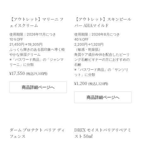
インワンセラム
フレッシュな炭酸とビタミンCの潤
いと透明感をお肌にお届けする斬新
¥29,700
(税込32,670円)
なシートマスク
【アウトレット】マリーニ フ
【アウトレット】スキンピール
※「パスワード商品」の「レカル
ェイスクリーム
バー AHAマイルド
カ」に分類
商品詳細ページへ
¥6,400
(税込7,040円)
使用期限：2026年11月につき
使用期限：2026年8月につき
10％OFF
40％OFF
21,450円→19,305円
2,200円→1,320円
商品詳細ページへ
ふっくら輝きのある肌印象へ導く軽
（敏感・乾燥肌）
やかな保湿クリーム
角質ケア成分AHAを配合したピーリ
※「パスワード商品」の「ジャンマ
ング石鹸ビギナーの方におすすめの
リーニ」に分類
石鹸
※「パスワード商品」の「サンソリ
¥17,550
(税込19,305円)
ット」に分類
初心者・乾燥肌セット 3%OFF
エイジングケアセット 3%OFF
¥1,200
(税込1,320円)
商品詳細ページへ
・お好みのクレンザー：200㎖
・お好みのクレンザー：200㎖
・バランサートナー：180㎖
・バランサートナー：180㎖
商品詳細ページへ
・選べるクリーム（RC or RN）：50
・デイリーPD：50㎖
㎖
・Gファクターセラム：30㎖
※選ぶクリームによって価格が異な
※「パスワード商品」の「ゼオスキ
ります。
ンヘルス」に分類
※「パスワード商品」の「ゼオスキ
¥54,902
(税込60,392円)
ンヘルス」に分類
ダーム プロテクト バリア ディ
DREX モイストバリアリペアミ
¥30,264
(税込33,290円)
フェンス
スト 50㎖
商品詳細ページへ