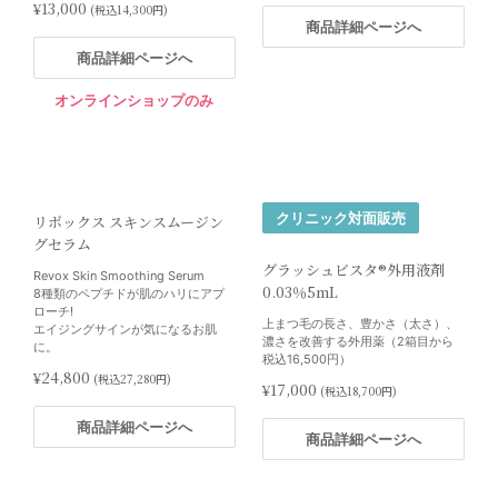
¥13,000
(税込14,300円)
商品詳細ページへ
商品詳細ページへ
オンラインショップのみ
クリニック対面販売
リボックス スキンスムージン
グセラム
グラッシュビスタ®外用液剤
Revox Skin Smoothing Serum
0.03％5mL
8種類のペプチドが肌のハリにアプ
ローチ!
上まつ毛の長さ、豊かさ（太さ）、
エイジングサインが気になるお肌
濃さを改善する外用薬（2箱目から
に。
税込16,500円）
¥24,800
(税込27,280円)
¥17,000
(税込18,700円)
商品詳細ページへ
商品詳細ページへ