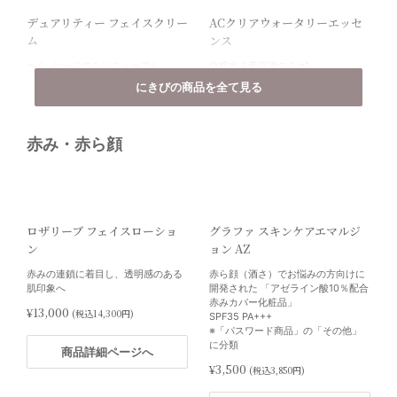
デュアリティー フェイスクリー
ACクリアウォータリーエッセ
商品詳細ページへ
商品詳細ページへ
ム
ンス
※パッケージのみリニューアル
化粧水＆美容液の２in1
しつこい思春期～大人の肌荒れの救
ニキビを予防し、健やかな肌バラン
にきびの商品を全て見る
世主
スへ
プラスリストア® ナノHQクリ
ナビジョンDR TAホワイトマス
¥16,800
¥4,500
(税込18,480円)
(税込4,950円)
ームEX
ク
赤み・赤ら顔
商品詳細ページへ
商品詳細ページへ
レーザーや光治療のプレ・アフター
医薬部外品 シート状美白マスク
ケアのために開発されたハイドロキ
（部分用）
ノン４％配合クリーム
美白にフォーカスしたスペシャルア
イテム。
¥2,100
(税込2,310円)
特にケアしたい方のために。
ロザリーブ フェイスローショ
グラファ スキンケアエマルジ
¥10,000
(税込11,000円)
ン
ョン AZ
ACクリアジェル
にきび対策セット 10％OFF
商品詳細ページへ
赤みの連鎖に着目し、透明感のある
赤ら顔（酒さ）でお悩みの方向けに
うるおす・防ぐ・整えるトータルケ
・ANUA 高配合 総合ビタミン（水溶
商品詳細ページへ
肌印象へ
開発された 「アゼライン酸10％配合
ア
性）：180粒
赤みカバー化粧品」
ニキビを繰り返させない保湿ジェル
・ANUA ヘム鉄：180粒
¥13,000
(税込14,300円)
SPF35 PA+++
・ANUA 亜鉛＆銅：120粒
¥4,500
(税込4,950円)
※「パスワード商品」の「その他」
・ANUA 乳酸菌 PROBIO MIX：90粒
に分類
・サンファイバープラス：30包
商品詳細ページへ
※「パスワード商品」の「ANUA」に
商品詳細ページへ
¥3,500
(税込3,850円)
分類