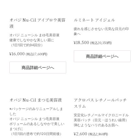
クス30％
ー
高純度のビタミンＣ30％（アスコル
（脂性・ニキビ肌）
ビン酸テトラヘキシルデシル30％）
ニキビ予防におすすめのティートゥ
を配合したシリーズ最高峰のビタミ
リーオイルを配合した石鹸
オバジ Nu-Cil アイブロウ美容
ルミネート アイジェル
ンＣセラム
液
¥2,500
(税込2,750円)
疲れを感じさせない元気な目元の印
¥19,800
(税込21,780円)
象へ
オバジ ニューシル まゆ毛美容液
健康でしなやかな美しい眉に
商品詳細ページへ
¥18,500
(税込20,350円)
（1日1回で約94回分）
商品詳細ページへ
¥16,000
(税込17,600円)
商品詳細ページへ
商品詳細ページへ
クラリファイングセラム
過剰な皮脂を抑え毛穴詰まりを軽減
し、滑らかな肌を目指します
使用回数の目安：1本あたり約166回
オバジ Nu-Cil まつ毛美容液
アクロパス レチノールパッチ
スリム
¥16,200
(税込17,820円)
※パッケージのみリニューアルしま
した
安定化レチノールマイクロニードル
オバジ ニューシル まつ毛美容液
商品詳細ページへ
美容パッチ（目元・ほうれい線用）
ボリュームのあるしなやかで美しい
弾むようなハリのあるお肌へ
まつげに
¥2,600
（1日1回の塗布で約120日間前後）
(税込2,860円)