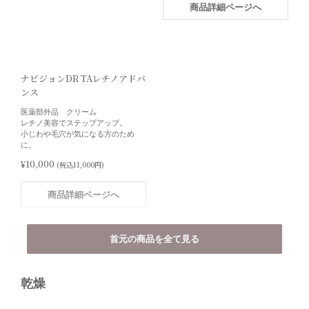
商品詳細ページへ
商品詳細ページへ
商品詳細ページへ
ナビジョンDR TAレチノアドバ
NUSET オールインワンセラム
NUSET オールインワンセラム
ンス
R
R（3本セット）5%OFF
医薬部外品 クリーム
ヒト幹細胞培養上清液配合のオール
お得な3点セット
レチノ美容でステップアップ。
インワンセラム
ヒト幹細胞培養上清液配合のオール
小じわや毛穴が気になる方のため
インワンセラム
に。
¥5,500
(税込6,050円)
¥15,675
(税込17,242円)
¥10,000
(税込11,000円)
商品詳細ページへ
商品詳細ページへ
商品詳細ページへ
首元の商品を全て見る
NUSET オールインワンセラム
【アウトレット】モイストスト
R（6本セット）10%OFF
ロボシャインマスクBXC
乾燥
お得な6点セット
商品取扱い終了のため20％OFF
ヒト幹細胞培養上清液配合のオール
8,800円→7,040円