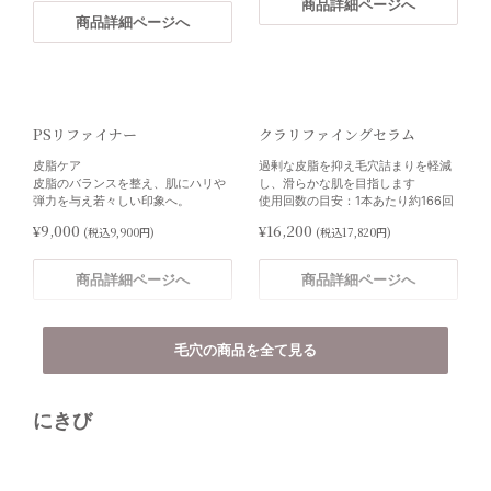
商品詳細ページへ
¥5,000
(税込5,500円)
Cyspera®（シスペラ）
商品詳細ページへ
ネクティファーム アドバンス
Aアドバンス0.5
（Nectifirm ADVANCED）
美白＆美肌クリーム
商品詳細ページへ
ピュアレチノールとバクチオールを
肝斑・色素沈着・シミの改善に効果
配合した新発想の夜用美容液
首・デコルテラインにハリやうるお
を発揮します。
しわやエイジングケアに理想的なビ
いを
※「パスワード商品」の「その他」
タミンA
に分類
¥19,000
(税込20,900円)
PSリファイナー
クラリファイングセラム
¥13,800
(税込15,180円)
¥32,000
(税込35,200円)
皮脂ケア
過剰な皮脂を抑え毛穴詰まりを軽減
商品詳細ページへ
皮脂のバランスを整え、肌にハリや
し、滑らかな肌を目指します
商品詳細ページへ
商品詳細ページへ
弾力を与え若々しい印象へ。
使用回数の目安：1本あたり約166回
¥9,000
¥16,200
(税込9,900円)
(税込17,820円)
商品詳細ページへ
商品詳細ページへ
Aアドバンス1.0
DEJフェイスクリーム
ミラミン4%
ミラミン2%
受注販売
健康な美肌を保つキーとなる
ハイドロキノン4％配合。
ハイドロキノン2％配合。
毛穴の商品を全て見る
DEJ（表皮と真皮の接合部）から着
色むらを整え、透明感のある肌へ。
色むらを整え、透明感のある肌へ。
想を得た、新発想の美容クリーム
休薬期間（3ヶ月）が必要です。
休薬期間（3ヶ月）が必要です。
※発送までの期間：1週間程
DEJに働きかけることによってし
※同時注文の商品は一緒に発送しま
わ・たるみを改善
¥13,000
¥11,000
(税込14,300円)
(税込12,100円)
にきび
す
¥19,000
(税込20,900円)
ピュアレチノールとバクチオールを
配合した新発想の夜用美容液
商品詳細ページへ
商品詳細ページへ
しわやエイジングケアに理想的なビ
商品詳細ページへ
タミンA