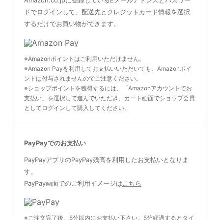
Amazon.co.jpに登録しているEメールアドレスとパスワー
WiQo ボディクリーム（ワイコ
(税込8,360円)
¥2,000
(税込2,200円)
¥7,800
(税込8,580円)
ボディクリーム）
ドでログインして、配送先とクレジットカード情報を選択
商品詳細ページへ
するだけでお買い物ができます。
商品詳細ページへ
肌にハリを与える抗乾燥ボディクリ
商品詳細ページへ
ーム
¥16,000
(税込17,600円)
※Amazonポイントはご利用いただけません。
商品詳細ページへ
※Amazon Payを利用してお支払いいただいても、Amazonポイ
ントは付与されませんのでご注意ください。
クリニック対面販売
Aアドバンス0.5
※ショップポイントを獲得するには、「Amazonアカウントでお
ピュアレチノールとバクチオールを
支払い」を選択して進んでいただき、カート画面でショップ会員
エクラリバイブ
配合した新発想の夜用美容液
としてログインして購入してください。
しわやエイジングケアに理想的なビ
高機能・多機能・高配合美容クリー
RCクリーム
RNクリーム
タミンA
ム
¥13,800
(税込15,180円)
肌荒れや乾燥が気になる肌に潤いを
レチノール、アセチルヘキサペプチ
¥18,000
(税込19,800円)
与えながら、小じわや肌のキメを整
ド-8配合。
PayPayでのお支払い
えるリッチな美容クリーム
潤いを与える軽いテクスチャーの美
商品詳細ページへ
容クリーム。
商品詳細ページへ
PayPayアプリのPayPay残高を利用したお支払いとなりま
¥18,000
(税込19,800円)
¥16,800
(税込18,480円)
す。
PayPay画面でのご利用イメージは
こちら
商品詳細ページへ
商品詳細ページへ
Aアドバンス1.0
リジェンスキン SRSマスクパ
※ご注文完了後、5分以内にお支払い下さい。5分経過するとタイ
ック セルフィットプラス（3枚