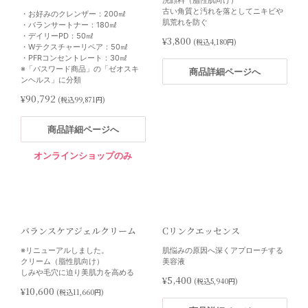
¥14,000
¥16,800
(税込15,400円)
(税込18,480円)
古い角質と汚れを落としてニキビや
・お好みのクレンザー：200㎖
クリニック対面販売
シスペラ インテンシブシステム
肌荒れを防ぐ
・バランサートナー：180㎖
商品詳細ページへ
商品詳細ページへ
・デイリーPD：50㎖
¥3,800
Cyspera® Intensive System
(税込4,180円)
・Wテクスチャーリペア：50㎖
DRX® HQダブルブライトE
3テップアプローチで導く美白&美肌
・PFRコンセントレート：30㎖
クリーム
※「パスワード商品」の「ゼオスキ
ハイドロキノン・ビタミンE配合ク
商品詳細ページへ
・インテンシブ 30g
ンヘルス」に分類
リーム
・ニュートラライズ 50g
・ブースト 30g
¥90,792
¥2,000
(税込99,871円)
(税込2,200円)
マリーニ ペプチド美容液
たるみ・しわ対策セット
※「パスワード商品」の「その他」
10％OFF
に分類
※現時点では単品購入できません
商品詳細ページへ
商品詳細ページへ
¥46,000
（セットのみ）。
(税込50,600円)
・ANUA 高配合 総合ビタミン（水溶
豊富なペプチドでエイジングサイン
性）：180粒
オンラインショップのみ
にアプローチする軽やかな保湿美容
・ANUA 高濃度ビタミンD ＆ オメ
商品詳細ページへ
液
ガ-3：60粒
・ANUA ヘム鉄：180粒
¥17,000
(税込18,700円)
※「パスワード商品」の「ANUA」に
分類
商品詳細ページへ
¥15,030
(税込16,232円)
バランスケアジェルクリーム
Cリンクエッセンス
スキンピールバー ハイドロキ
ノール
※リニューアルしました。
肌悩みの原因へ深くアプローチする
商品詳細ページへ
クリーム（脂性肌向け）
美容液
（くすみ肌）
しみや毛穴に迫り美肌力を高める
¥5,400
(税込5,940円)
AHA・BHAに加え、くすみに働きか
¥10,600
(税込11,660円)
けるハイドロキノン配合