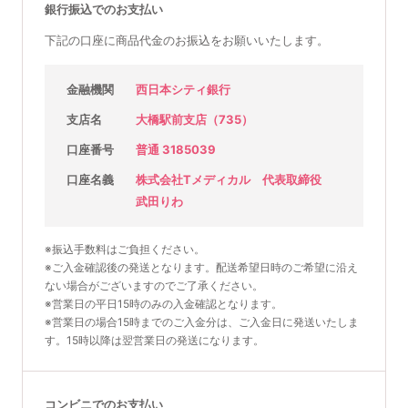
® ボディミルク
銀行振込でのお支払い
エイジングサインにアプローチ
肌表面のキメを整え、つるんと滑ら
入浴剤
かでハリのある肌へ
成分の硫酸マグネシウムは海水に含
ボディ用保湿剤（体・顔用乳液）
¥14,400
(税込15,840円)
下記の口座に商品代金のお振込をお願いいたします。
まれるミネラルの一種です
¥14,000
(税込15,400円)
¥1,800
(税込1,980円)
¥1,600
(税込1,760円)
商品詳細ページへ
金融機関
西日本シティ銀行
商品詳細ページへ
商品詳細ページへ
商品詳細ページへ
支店名
大橋駅前支店（735）
口座番号
普通 3185039
口座名義
株式会社Tメディカル 代表取締役
ルミネート フェイスローショ
マリーニ ペプチド美容液
クリニック対面販売
クリニック対面販売
武田りわ
ン
※現時点では単品購入できません
（セットのみ）。
※現時点では単品購入できません
エプソムソルト 10㎏
マグバーム
豊富なペプチドでエイジングサイン
（セットのみ）。
※振込手数料はご負担ください。
にアプローチする軽やかな保湿美容
くすんだお肌に光を宿す2in1ソリュ
※ご入金確認後の発送となります。配送希望日時のご希望に沿え
入浴剤
塗るマグネシウムケア
液
ーション
成分の硫酸マグネシウムは海水に含
ない場合がございますのでご了承ください。
¥4,364
(税込4,800円)
¥17,000
まれるミネラルの一種です
(税込18,700円)
¥16,800
(税込18,480円)
※営業日の平日15時のみの入金確認となります。
¥3,500
※営業日の場合15時までのご入金分は、ご入金日に発送いたしま
(税込3,850円)
商品詳細ページへ
商品詳細ページへ
商品詳細ページへ
す。15時以降は翌営業日の発送になります。
商品詳細ページへ
コンビニでのお支払い