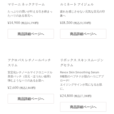
・ANUA 亜鉛＆銅：120粒
マリーニ ネッククリーム
ルミネート アイジェル
※「パスワード商品」の「ANUA」に
商品詳細ページへ
たっぷりの潤いが叶える引き締まっ
疲れを感じさせない元気な目元の印
分類
たハリのある首元へ
象へ
¥15,120
(税込16,329円)
¥14,900
¥18,500
(税込16,390円)
(税込20,350円)
商品詳細ページへ
商品詳細ページへ
商品詳細ページへ
くすみケアセット 10％OFF
ヒロコステムセラムエッセンス
アクロパス レチノールパッチ
リボックス スキンスムージン
・ANUA 高濃度ビタミンC 3000：
先進のビタミンC誘導体と脂肪幹細
スリム
グセラム
30包
胞上清液を配合した未来の美容液
・ANUA ビタミンC カプセル（変更
安定化レチノールマイクロニードル
Revox Skin Smoothing Serum
¥5,000
(税込5,500円)
は+583円）：180粒
美容パッチ（目元・ほうれい線用）
8種類のペプチドが肌のハリにアプ
・ANUA ヘム鉄：180粒
弾むようなハリのあるお肌へ
ローチ!
※「パスワード商品」の「ANUA」に
エイジングサインが気になるお肌
商品詳細ページへ
¥2,600
(税込2,860円)
分類
に。
¥8,640
(税込9,331円)
¥24,800
(税込27,280円)
商品詳細ページへ
商品詳細ページへ
商品詳細ページへ