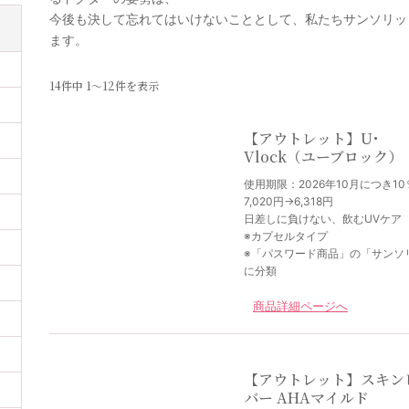
今後も決して忘れてはいけないこととして、私たちサンソリッ
ます。
14件中 1〜12件を表示
【アウトレット】U･
Vlock（ユーブロック）
使用期限：2026年10月につき10
7,020円→6,318円
日差しに負けない、飲むUVケア
※カプセルタイプ
※「パスワード商品」の「サンソ
に分類
商品詳細ページへ
【アウトレット】スキン
バー AHAマイルド