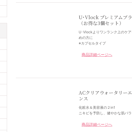
U･Vlock プレミアムブ
（お得な3個セット）
U･Vlockよりワンランク上のケ
めの方に
※カプセルタイプ
商品詳細ページへ
ACクリアウォータリー
ンス
化粧水＆美容液の２in1
ニキビを予防し、健やかな肌バラ
商品詳細ページへ