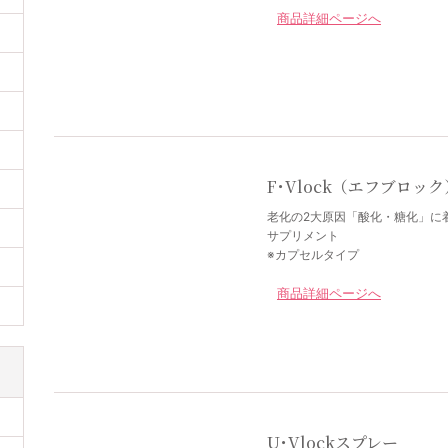
商品詳細ページへ
F･Vlock（エフブロック
老化の2大原因「酸化・糖化」に
サプリメント
※カプセルタイプ
商品詳細ページへ
U･Vlockスプレー