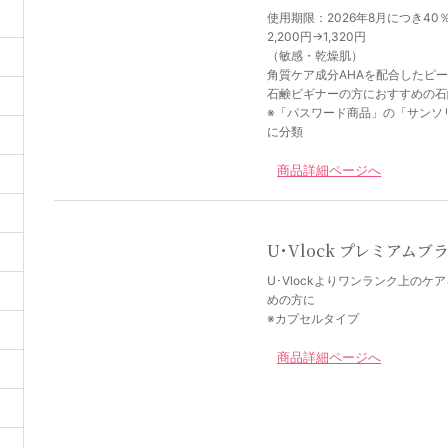
使用期限：2026年8月につき40％
2,200円→1,320円
（敏感・乾燥肌）
角質ケア成分AHAを配合したピ
石鹸ビギナーの方におすすめの石
※「パスワード商品」の「サンソ
に分類
商品詳細ページへ
U･Vlock プレミアムブ
U･Vlockよりワンランク上のケ
めの方に
※カプセルタイプ
商品詳細ページへ