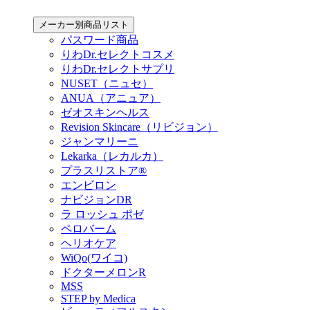
メーカー別商品リスト
パスワード商品
りわDr.セレクトコスメ
りわDr.セレクトサプリ
NUSET（ニュセ）
ANUA（アニュア）
ゼオスキンヘルス
Revision Skincare（リビジョン）
ジャンマリーニ
Lekarka（レカルカ）
プラスリストア®︎
エンビロン
ナビジョンDR
ラ ロッシュ ポゼ
ペロバーム
ヘリオケア
WiQo(ワイコ)
ドクターメロンR
MSS
STEP by Medica