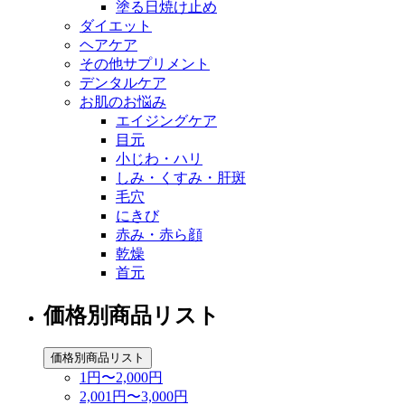
塗る日焼け止め
ダイエット
ヘアケア
その他サプリメント
デンタルケア
お肌のお悩み
エイジングケア
目元
小じわ・ハリ
しみ・くすみ・肝斑
毛穴
にきび
赤み・赤ら顔
乾燥
首元
価格別商品リスト
価格別商品リスト
1円〜2,000円
2,001円〜3,000円