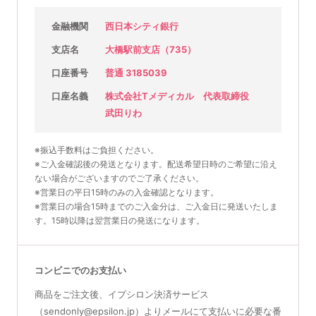
金融機関
西日本シティ銀行
支店名
大橋駅前支店（735）
口座番号
普通 3185039
口座名義
株式会社Tメディカル 代表取締役
武田りわ
※振込手数料はご負担ください。
※ご入金確認後の発送となります。配送希望日時のご希望に沿え
ない場合がございますのでご了承ください。
※営業日の平日15時のみの入金確認となります。
※営業日の場合15時までのご入金分は、ご入金日に発送いたしま
す。15時以降は翌営業日の発送になります。
コンビニでのお支払い
商品をご注文後、イプシロン決済サービス
（sendonly@epsilon.jp）よりメールにて支払いに必要な番