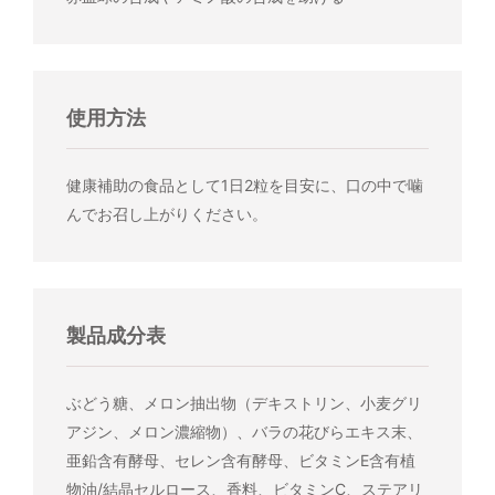
使用方法
健康補助の食品として1日2粒を目安に、口の中で噛
んでお召し上がりください。
製品成分表
ぶどう糖、メロン抽出物（デキストリン、小麦グリ
アジン、メロン濃縮物）、バラの花びらエキス末、
亜鉛含有酵母、セレン含有酵母、ビタミンE含有植
物油/結晶セルロース、香料、ビタミンC、ステアリ