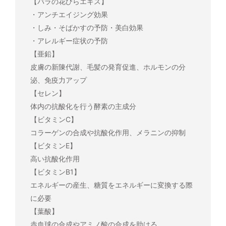
【バラの花びらエキス】
・アンチエイジング効果
・しみ・そばかすの予防・美白効果
・アレルギー症状の予防
【亜鉛】
皮膚の新陳代謝、毛髪の発育促進、ホルモンの分
泌、免疫力アップ
【セレン】
体内の抗酸化を行う酵素の主成分
【ビタミンC】
コラーゲンの合成や抗酸化作用、メラニンの抑制
【ビタミンE】
高い抗酸化作用
【ビタミンB1】
エネルギーの産生、糖質をエネルギーに変換する際
に必要
【葉酸】
赤血球の合成やアミノ酸の合成を助ける