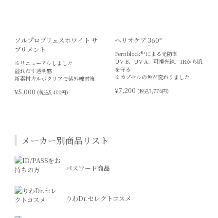
ソルプロプリュスホワイト サ
ヘリオケア 360°
プリメント
Fernblock®⁺による光防御
UV-B、UV-A、可視光線、IRから肌
※リニューアルしました
を守る
溢れだす透明感
※カプセルの色が変わりました
新素材カルボクリアで紫外線対策
¥7,200
¥5,000
(税込7,776円)
(税込5,400円)
メーカー別商品リスト
パスワード商品
りわDr.セレクトコスメ