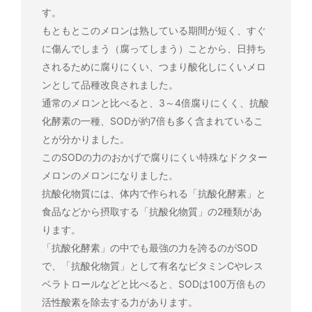
す。
もともとこのメロンは熟している期間が短く、すぐ
に傷んでしまう（腐ってしまう）ことから、日持ち
されるために腐りにくい、つまり酸化しにくいメロ
ンとして品種改良されました。
通常のメロンと比べると、3～4倍腐りにくく、抗酸
化酵素の一種、SODが約7倍も多く含まれているこ
とが分かりました。
このSODの力のおかげで腐りにくい特殊なドクター
メロンのメロンになりました。
抗酸化物質には、体内で作られる「抗酸化酵素」と
食品などから摂取する「抗酸化物質」の2種類があ
ります。
「抗酸化酵素」の中でも最強の力を誇るのがSOD
で、「抗酸化物質」として有名なビタミンCやレス
ベラトロールなどと比べると、SODは100万倍もの
活性酸素を除去する力があります。