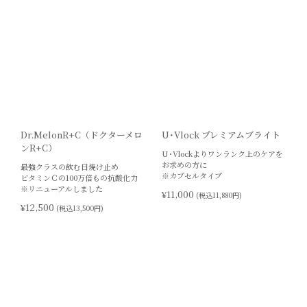
Dr.MelonR+C（ドクターメロ
U･Vlock プレミアムブライト
ンR+C）
U･Vlockよりワンランク上のケアを
お求めの方に
最強クラスの飲む日焼け止め
※カプセルタイプ
ビタミンＣの100万倍もの抗酸化力
※リニューアルしました
¥11,000
(税込11,880円)
¥12,500
(税込13,500円)