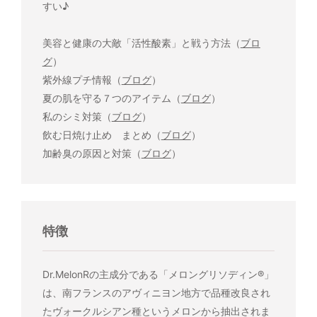
すい♪
美容と健康の大敵「活性酸素」と戦う方法（
ブロ
グ
）
紫外線プチ情報（
ブログ
）
夏の肌を守る７つのアイテム（
ブログ
）
私のシミ対策（
ブログ
）
飲む日焼け止め まとめ（
ブログ
）
加齢臭の原因と対策（
ブログ
）
特徴
Dr.MelonRの主成分である「メロングリソディン®」
は、南フランスのアヴィニヨン地方で品種改良され
たヴォークルシアン種というメロンから抽出されま