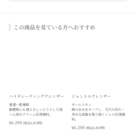
この商品を見ている方へおすすめ
ハイドレーティングクレンザー
ジェントルクレンザー
普通～乾燥肌
オールスキン
敏感肌にも使えるしっとりとした洗
肌の水分をキープし、毛穴の汚れ・
い心地のクリーム状洗顔料。
余分な皮脂を取り除くジェル状洗顔
料。
¥6,200
(税込6,820円)
¥6,200
(税込6,820円)