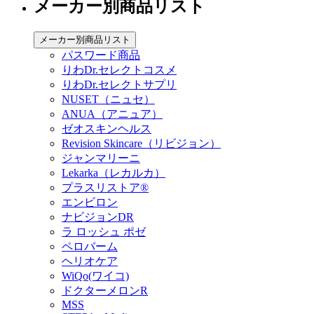
メーカー別商品リスト
メーカー別商品リスト
パスワード商品
りわDr.セレクトコスメ
りわDr.セレクトサプリ
NUSET（ニュセ）
ANUA（アニュア）
ゼオスキンヘルス
Revision Skincare（リビジョン）
ジャンマリーニ
Lekarka（レカルカ）
プラスリストア®︎
エンビロン
ナビジョンDR
ラ ロッシュ ポゼ
ペロバーム
ヘリオケア
WiQo(ワイコ)
ドクターメロンR
MSS