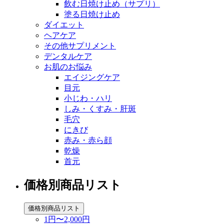
飲む日焼け止め（サプリ）
塗る日焼け止め
ダイエット
ヘアケア
その他サプリメント
デンタルケア
お肌のお悩み
エイジングケア
目元
小じわ・ハリ
しみ・くすみ・肝斑
毛穴
にきび
赤み・赤ら顔
乾燥
首元
価格別商品リスト
価格別商品リスト
1円〜2,000円