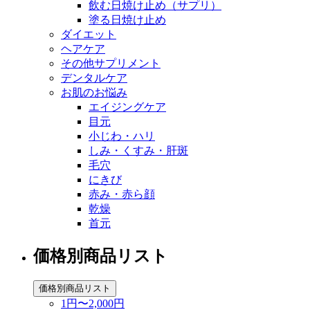
飲む日焼け止め（サプリ）
塗る日焼け止め
ダイエット
ヘアケア
その他サプリメント
デンタルケア
お肌のお悩み
エイジングケア
目元
小じわ・ハリ
しみ・くすみ・肝斑
毛穴
にきび
赤み・赤ら顔
乾燥
首元
価格別商品リスト
価格別商品リスト
1円〜2,000円