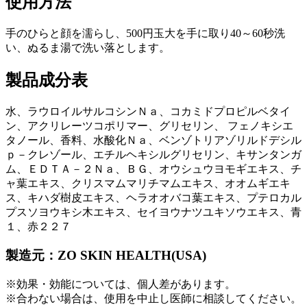
使用方法
手のひらと顔を濡らし、500円玉大を手に取り40～60秒洗
い、ぬるま湯で洗い落とします。
製品成分表
水、ラウロイルサルコシンＮａ、コカミドプロピルベタイ
ン、アクリレーツコポリマー、グリセリン、 フェノキシエ
タノール、香料、水酸化Ｎａ、ベンゾトリアゾリルドデシル
ｐ－クレゾール、エチルヘキシルグリセリン、キサンタンガ
ム、ＥＤＴＡ－２Ｎａ、ＢＧ、オウシュウヨモギエキス、チ
ャ葉エキス、クリスマムマリチマムエキス、オオムギエキ
ス、キハダ樹皮エキス、ヘラオオバコ葉エキス、プテロカル
プスソヨウキシ木エキス、セイヨウナツユキソウエキス、青
１、赤２２７
製造元：ZO SKIN HEALTH(USA)
※効果・効能については、個人差があります。
※合わない場合は、使用を中止し医師に相談してください。