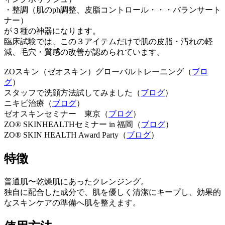
・整調（肌のph調整、皮脂コントロール・・・バランサート
ナー）
が３種の神器になります。
臨床試験では、この３アイテムだけで肌の皮脂・汚れの軽
減、毛穴・質感の改善が認められています。
ZOスキン（ゼオスキン）グローバルトレーニング（
ブロ
グ
）
スタッフで洗顔方法試してみました（
ブログ
）
ニキビ治療（
ブログ
）
ゼオスキンセミナー 東京（
ブログ
）
ZO® SKINHEALTHセミナー in 福岡（
ブログ
）
ZO® SKIN HEALTH Award Party（
ブログ
）
特徴
普通肌〜乾燥肌にあったクレンジング。
独自に配合した成分で、肌を優しく清潔にキープし、効果的
なスキンケアの準備へ肌を整えます。