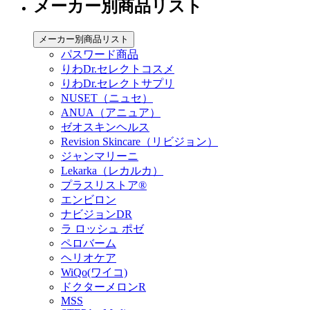
メーカー別商品リスト
メーカー別商品リスト
パスワード商品
りわDr.セレクトコスメ
りわDr.セレクトサプリ
NUSET（ニュセ）
ANUA（アニュア）
ゼオスキンヘルス
Revision Skincare（リビジョン）
ジャンマリーニ
Lekarka（レカルカ）
プラスリストア®︎
エンビロン
ナビジョンDR
ラ ロッシュ ポゼ
ペロバーム
ヘリオケア
WiQo(ワイコ)
ドクターメロンR
MSS