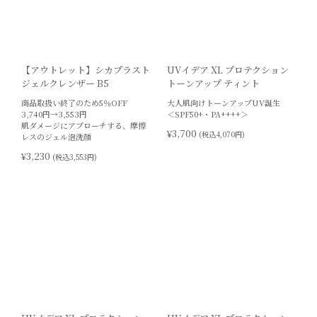
【アウトレット】シカプラスト
UVイデア XL プロテクション
ジェルクレンザー B5
トーンアップ ティント
商品取扱い終了のため5％OFF
大人肌向けトーンアップUV誕生
3,740円→3,553円
＜SPF50+・PA++++＞
肌ダメージにアプローチする、摩擦
¥3,700
(税込4,070円)
レスのジェル泡洗顔
¥3,230
(税込3,553円)