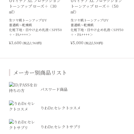
UVイデア XL プロテクション
UVイデア XL プロテクション
トーンアップ ローズ＋（30
トーンアップ ローズ＋（50
㎖）
㎖）
生ツヤ肌トーンアップUV
生ツヤ肌トーンアップUV
普通肌～乾燥肌
普通肌～乾燥肌
化粧下地・日やけ止め乳液＜SPF50
化粧下地・日やけ止め乳液＜SPF50
＋・PA++++＞
＋・PA++++＞
¥3,600
¥5,000
(税込3,960円)
(税込5,500円)
メーカー別商品リスト
パスワード商品
りわDr.セレクトコスメ
りわDr.セレクトサプリ