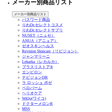
メーカー別商品リスト
メーカー別商品リスト
パスワード商品
りわDr.セレクトコスメ
りわDr.セレクトサプリ
NUSET（ニュセ）
ANUA（アニュア）
ゼオスキンヘルス
Revision Skincare（リビジョン）
ジャンマリーニ
Lekarka（レカルカ）
プラスリストア®︎
エンビロン
ナビジョンDR
ラ ロッシュ ポゼ
ペロバーム
ヘリオケア
WiQo(ワイコ)
ドクターメロンR
MSS