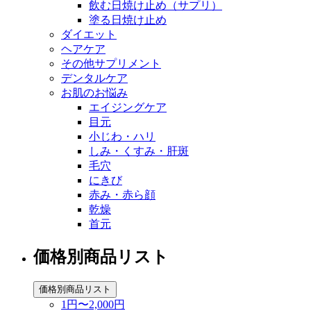
飲む日焼け止め（サプリ）
塗る日焼け止め
ダイエット
ヘアケア
その他サプリメント
デンタルケア
お肌のお悩み
エイジングケア
目元
小じわ・ハリ
しみ・くすみ・肝斑
毛穴
にきび
赤み・赤ら顔
乾燥
首元
価格別商品リスト
価格別商品リスト
1円〜2,000円