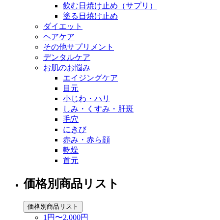
飲む日焼け止め（サプリ）
塗る日焼け止め
ダイエット
ヘアケア
その他サプリメント
デンタルケア
お肌のお悩み
エイジングケア
目元
小じわ・ハリ
しみ・くすみ・肝斑
毛穴
にきび
赤み・赤ら顔
乾燥
首元
価格別商品リスト
価格別商品リスト
1円〜2,000円