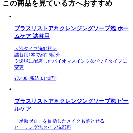
この商品を見ている方へおすすめ
プラスリストア® クレンジングソープ泡 ホー
ムケア 詰替用
＜泡タイプ洗顔料＞
詰替用1本で約2.5回分
※環境に配慮したバイオマスインク&パウチタイプに
変更
¥7,400
(税込8,140円)
プラスリストア® クレンジングソープ泡 ピー
ルケア
「摩擦ゼロ」を目指したメイクも落とせる
ピーリング泡タイプ洗顔料