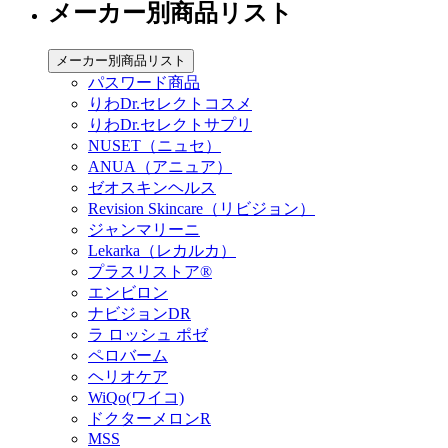
メーカー別商品リスト
メーカー別商品リスト
パスワード商品
りわDr.セレクトコスメ
りわDr.セレクトサプリ
NUSET（ニュセ）
ANUA（アニュア）
ゼオスキンヘルス
Revision Skincare（リビジョン）
ジャンマリーニ
Lekarka（レカルカ）
プラスリストア®︎
エンビロン
ナビジョンDR
ラ ロッシュ ポゼ
ペロバーム
ヘリオケア
WiQo(ワイコ)
ドクターメロンR
MSS