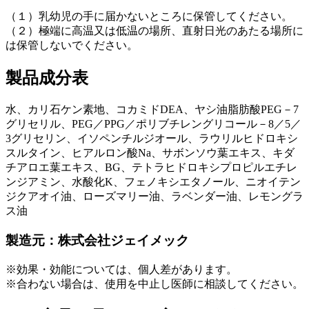
（１）乳幼児の手に届かないところに保管してください。
（２）極端に高温又は低温の場所、直射日光のあたる場所に
は保管しないでください。
製品成分表
水、カリ石ケン素地、コカミドDEA、ヤシ油脂肪酸PEG－7
グリセリル、PEG／PPG／ポリブチレングリコール－8／5／
3グリセリン、イソペンチルジオール、ラウリルヒドロキシ
スルタイン、ヒアルロン酸Na、サボンソウ葉エキス、キダ
チアロエ葉エキス、BG、テトラヒドロキシプロピルエチレ
ンジアミン、水酸化K、フェノキシエタノール、ニオイテン
ジクアオイ油、ローズマリー油、ラベンダー油、レモングラ
ス油
製造元：株式会社ジェイメック
※効果・効能については、個人差があります。
※合わない場合は、使用を中止し医師に相談してください。