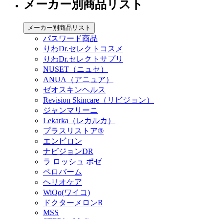
メーカー別商品リスト
メーカー別商品リスト
パスワード商品
りわDr.セレクトコスメ
りわDr.セレクトサプリ
NUSET（ニュセ）
ANUA（アニュア）
ゼオスキンヘルス
Revision Skincare（リビジョン）
ジャンマリーニ
Lekarka（レカルカ）
プラスリストア®︎
エンビロン
ナビジョンDR
ラ ロッシュ ポゼ
ペロバーム
ヘリオケア
WiQo(ワイコ)
ドクターメロンR
MSS