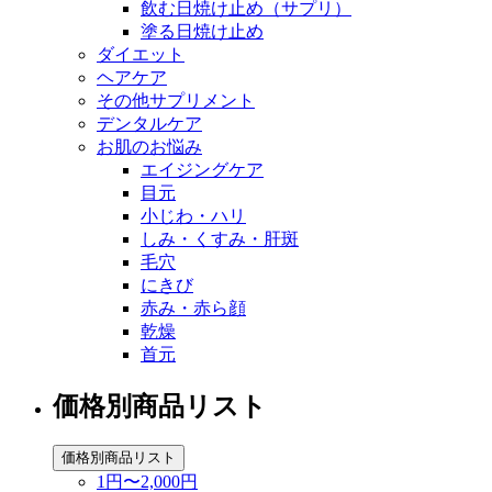
飲む日焼け止め（サプリ）
塗る日焼け止め
ダイエット
ヘアケア
その他サプリメント
デンタルケア
お肌のお悩み
エイジングケア
目元
小じわ・ハリ
しみ・くすみ・肝斑
毛穴
にきび
赤み・赤ら顔
乾燥
首元
価格別商品リスト
価格別商品リスト
1円〜2,000円