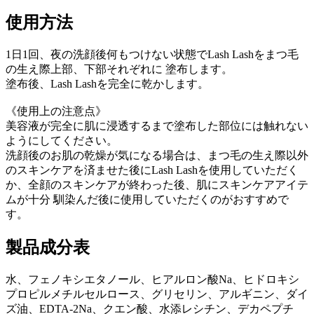
使用方法
1日1回、夜の洗顔後何もつけない状態でLash Lashをまつ毛
の生え際上部、下部それぞれに 塗布します。
塗布後、Lash Lashを完全に乾かします。
《使用上の注意点》
美容液が完全に肌に浸透するまで塗布した部位には触れない
ようにしてください。
洗顔後のお肌の乾燥が気になる場合は、まつ毛の生え際以外
のスキンケアを済ませた後にLash Lashを使用していただく
か、全顔のスキンケアが終わった後、肌にスキンケアアイテ
ムが十分 馴染んだ後に使用していただくのがおすすめで
す。
製品成分表
水、フェノキシエタノール、ヒアルロン酸Na、ヒドロキシ
プロピルメチルセルロース、グリセリン、アルギニン、ダイ
ズ油、EDTA-2Na、クエン酸、水添レシチン、デカペプチ