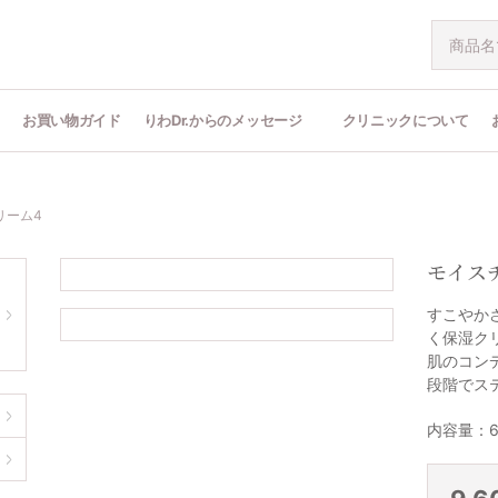
問
お買い物ガイド
りわDr.からのメッセージ
クリニックについて
リーム4
モイス
すこやか
く保湿ク
肌のコン
段階でス
内容量：6