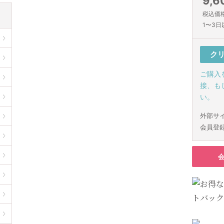
9,6
税込価格(
1〜3日
ク
ご購入
接、も
い。
外部サ
会員登