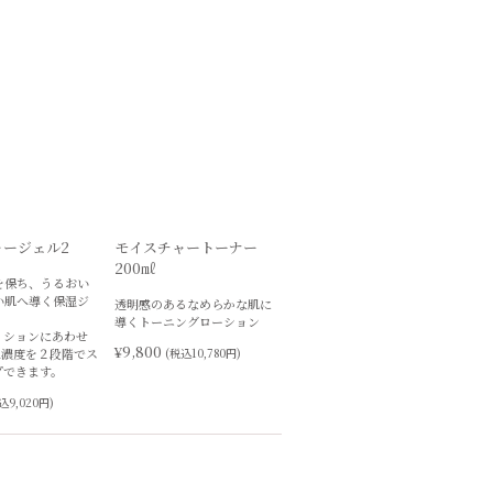
ャージェル2
モイスチャートーナー
200㎖
を保ち、うるおい
い肌へ導く保湿ジ
透明感のあるなめらかな肌に
導くトーニングローション
ィションにあわせ
¥9,800
A濃度を２段階でス
(税込10,780円)
プできます。
込9,020円)