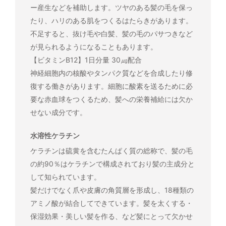
ー産生などを補助します。ツヤのある髪の毛を保っ
たり、ハリのある肌をつくるはたらきがあります。
不足すると、抜け毛や白髪、髪の毛のパサつきなど
が見られるようになることもあります。
【ビタミンB12】1日分量 30㎍配合
神経細胞内の核酸やタンパク質などを合成したり修
復する働きがあります。細胞に酸素を送るために必
要な赤血球をつくるため、髪への栄養補給には欠か
せない成分です。
水溶性ケラチン
ケラチンは硫黄を含むたんぱく質の総称で、髪の毛
の約90％はケラチンで構成されており髪の主成分と
して知られています。
髪だけでなく爪や皮膚の角質層を形成し、18種類の
アミノ酸が結合してできています。髪を太くする・
保湿効果・美しい髪を作る、など髪にとって欠かせ