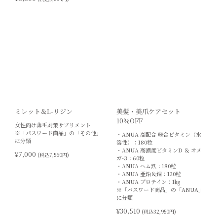
ミレット＆L-リジン
美髪・美爪ケアセット
10％OFF
女性向け薄毛対策サプリメント
※「パスワード商品」の「その他」
・ANUA 高配合 総合ビタミン（水
に分類
溶性）：180粒
・ANUA 高濃度ビタミンD ＆ オメ
¥7,000
(税込7,560円)
ガ-3：60粒
・ANUA ヘム鉄：180粒
・ANUA 亜鉛＆銅：120粒
・ANUA プロテイン：1㎏
※「パスワード商品」の「ANUA」
に分類
¥30,510
(税込32,950円)