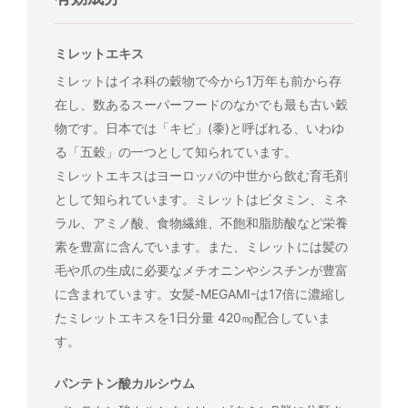
ミレットエキス
ミレットはイネ科の穀物で今から1万年も前から存
在し、数あるスーパーフードのなかでも最も古い穀
物です。日本では「キビ」(黍)と呼ばれる、いわゆ
る「五穀」の一つとして知られています。
ミレットエキスはヨーロッパの中世から飲む育毛剤
として知られています。ミレットはビタミン、ミネ
ラル、アミノ酸、食物繊維、不飽和脂肪酸など栄養
素を豊富に含んでいます。また、ミレットには髪の
毛や爪の生成に必要なメチオニンやシスチンが豊富
に含まれています。女髪-MEGAMI-は17倍に濃縮し
たミレットエキスを1日分量 420㎎配合していま
す。
パンテトン酸カルシウム