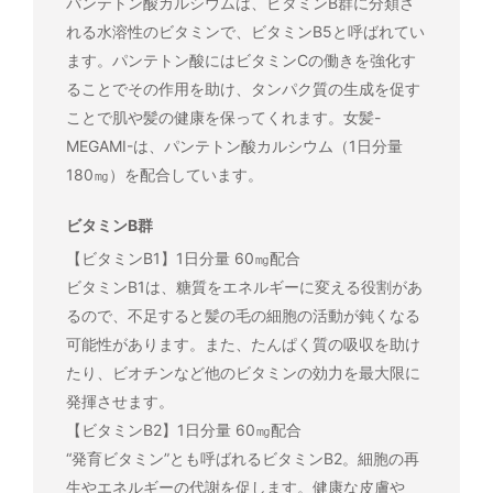
パンテトン酸カルシウムは、ビタミンB群に分類さ
れる水溶性のビタミンで、ビタミンB5と呼ばれてい
ます。パンテトン酸にはビタミンCの働きを強化す
ることでその作用を助け、タンパク質の生成を促す
ことで肌や髪の健康を保ってくれます。女髪-
MEGAMI-は、パンテトン酸カルシウム（1日分量
180㎎）を配合しています。
ビタミンB群
【ビタミンB1】1日分量 60㎎配合
ビタミンB1は、糖質をエネルギーに変える役割があ
るので、不足すると髪の毛の細胞の活動が鈍くなる
可能性があります。また、たんぱく質の吸収を助け
たり、ビオチンなど他のビタミンの効力を最大限に
発揮させます。
【ビタミンB2】1日分量 60㎎配合
“発育ビタミン”とも呼ばれるビタミンB2。細胞の再
生やエネルギーの代謝を促します。健康な皮膚や