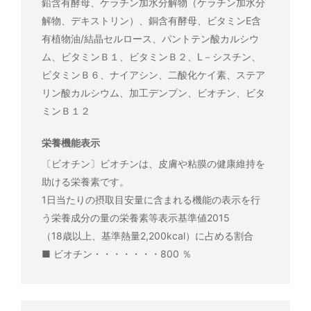
鉛含有酵母、ケラチン加水分解物（ケラチン加水分
解物、デキストリン）、銅含有酵母、ビタミンE含
有植物油/結晶セルロース、パントテン酸カルシウ
ム、ビタミンＢ１、ビタミンＢ２、L－シスチン、
ビタミンＢ６、ナイアシン、二酸化ケイ素、ステア
リン酸カルシウム、加工デンプン、ビオチン、ビタ
ミンＢ１２
栄養機能表示
〔ビオチン〕ビオチンは、皮膚や粘膜の健康維持を
助ける栄養素です。
1日当たりの摂取目安量に含まれる機能の表示を行
う栄養成分の量の栄養素等表示基準値2015
（18歳以上、基準熱量2,200kcal）に占める割合
■ ビオチン・・・・・・・800 ％