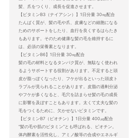
髪、爪をつくり、成長を促進させます。
【ビタミンB3（ナイアシン）】1日分量 30㎎配合
たんぱく質が、髪の毛や爪、皮膚などの細胞になる
ためのサポートをしたり、血行を良くするはらたき
もあります。そのため健康な髪の毛を維持するに
は、必須の栄養素となります。
【ビタミンB6】1日分量 30㎎配合
髪の毛の材料となるタンパク質が、無駄なく使われ
るようサポートする役割があります。不足すると頭
皮が脂っぽくなったり、フケが出るといった頭皮ト
ラブルが見られることがあります。皮脂の過剰分泌
やフケが多くなると、毛穴を詰まらせ髪の毛の成長
に影響を及ぼすこともあります。太くて丈夫な髪の
毛をつくるために、欠かせないビタミンです。
【ビタミンB7（ビオチン）】1日分量 400㎍配合
“髪の毛や肌のビタミン”とも呼ばれる、ビオチン。
体内酵素を活性化し、アミノ酸等の合成やエネルギ