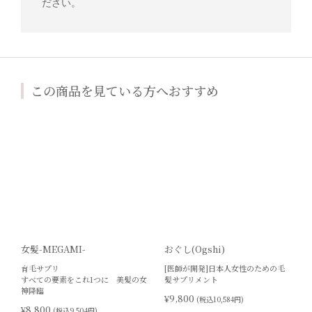
ださい。
この商品を見ている方へおすすめ
女髪-MEGAMI-
おぐし(Ogshi)
育毛サプリ
[医師が開発]日本人女性のための毛
すべての要素をこれ1つに 美髪の女
髪サプリメント
神降臨
¥9,800
(税込10,584円)
¥8,800
(税込9,504円)