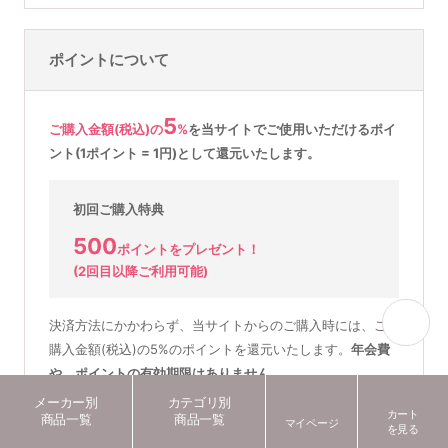
ポイントについて
5
ご購入金額(税込)の
%
を
当サイトでご使用いただける
ポイ
ント(1ポイント = 1円)として還元いたします。
初回ご購入特典
500
ポイントをプレゼント！
(2回目以降ご利用可能)
決済方法にかかわらず、当サイトからのご購入時には、ご
購入金額(税込)の5%のポイントを還元いたします。
年会費
や、ポイントの有効期限はありません。
メーカー別
カテゴリ別
※ポイントを利用してのご購入時には、ポイント分を差し引いた
カート
商品一覧
商品一覧
マイページ
を見る
額の5％をポイント還元致します。