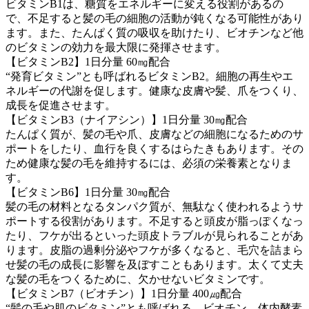
ビタミンB1は、糖質をエネルギーに変える役割があるの
で、不足すると髪の毛の細胞の活動が鈍くなる可能性があり
ます。また、たんぱく質の吸収を助けたり、ビオチンなど他
のビタミンの効力を最大限に発揮させます。
【ビタミンB2】1日分量 60㎎配合
“発育ビタミン”とも呼ばれるビタミンB2。細胞の再生やエ
ネルギーの代謝を促します。健康な皮膚や髪、爪をつくり、
成長を促進させます。
【ビタミンB3（ナイアシン）】1日分量 30㎎配合
たんぱく質が、髪の毛や爪、皮膚などの細胞になるためのサ
ポートをしたり、血行を良くするはらたきもあります。その
ため健康な髪の毛を維持するには、必須の栄養素となりま
す。
【ビタミンB6】1日分量 30㎎配合
髪の毛の材料となるタンパク質が、無駄なく使われるようサ
ポートする役割があります。不足すると頭皮が脂っぽくなっ
たり、フケが出るといった頭皮トラブルが見られることがあ
ります。皮脂の過剰分泌やフケが多くなると、毛穴を詰まら
せ髪の毛の成長に影響を及ぼすこともあります。太くて丈夫
な髪の毛をつくるために、欠かせないビタミンです。
【ビタミンB7（ビオチン）】1日分量 400㎍配合
“髪の毛や肌のビタミン”とも呼ばれる、ビオチン。体内酵素