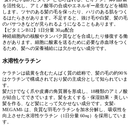
を活性化し、アミノ酸等の合成やエネルギー産生などを補助
します。ツヤのある髪の毛を保ったり、ハリのある肌をつく
るはたらきがあります。不足すると、抜け毛や白髪、髪の毛
のパサつきなどが見られるようになることもあります。
【ビタミンB12】1日分量 30㎍配合
神経細胞内の核酸やタンパク質などを合成したり修復する働
きがあります。細胞に酸素を送るために必要な赤血球をつく
るため、髪への栄養補給には欠かせない成分です。
水溶性ケラチン
ケラチンは硫黄を含むたんぱく質の総称で、髪の毛の約90％
はケラチンで構成されており髪の主成分として知られていま
す。
髪だけでなく爪や皮膚の角質層を形成し、18種類のアミノ酸
が結合してできています。髪を太くする・保湿効果・美しい
髪を作る、など髪にとって欠かせない成分です。女髪-
MEGAMI- は、良質な羽毛ケラチンを加水分解し、吸収性を
向上させた水溶性ケラチン（1日分量 60㎎）を採用していま
す。