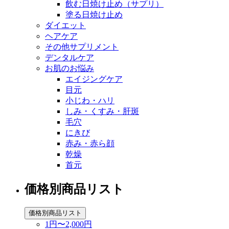
飲む日焼け止め（サプリ）
塗る日焼け止め
ダイエット
ヘアケア
その他サプリメント
デンタルケア
お肌のお悩み
エイジングケア
目元
小じわ・ハリ
しみ・くすみ・肝斑
毛穴
にきび
赤み・赤ら顔
乾燥
首元
価格別商品リスト
価格別商品リスト
1円〜2,000円