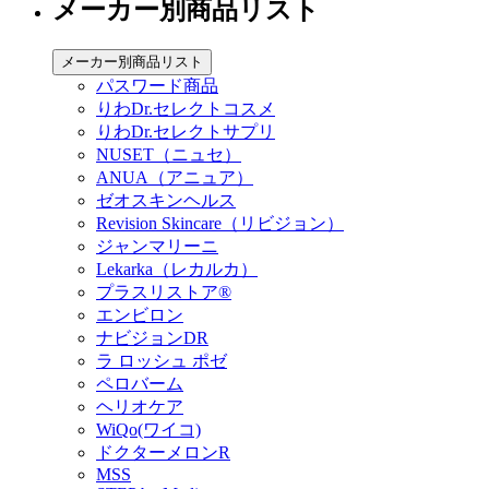
メーカー別商品リスト
メーカー別商品リスト
パスワード商品
りわDr.セレクトコスメ
りわDr.セレクトサプリ
NUSET（ニュセ）
ANUA（アニュア）
ゼオスキンヘルス
Revision Skincare（リビジョン）
ジャンマリーニ
Lekarka（レカルカ）
プラスリストア®︎
エンビロン
ナビジョンDR
ラ ロッシュ ポゼ
ペロバーム
ヘリオケア
WiQo(ワイコ)
ドクターメロンR
MSS