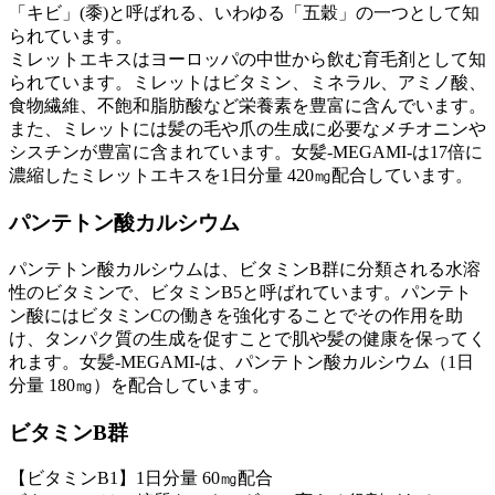
「キビ」(黍)と呼ばれる、いわゆる「五穀」の一つとして知
られています。
ミレットエキスはヨーロッパの中世から飲む育毛剤として知
られています。ミレットはビタミン、ミネラル、アミノ酸、
食物繊維、不飽和脂肪酸など栄養素を豊富に含んでいます。
また、ミレットには髪の毛や爪の生成に必要なメチオニンや
シスチンが豊富に含まれています。女髪-MEGAMI-は17倍に
濃縮したミレットエキスを1日分量 420㎎配合しています。
パンテトン酸カルシウム
パンテトン酸カルシウムは、ビタミンB群に分類される水溶
性のビタミンで、ビタミンB5と呼ばれています。パンテト
ン酸にはビタミンCの働きを強化することでその作用を助
け、タンパク質の生成を促すことで肌や髪の健康を保ってく
れます。女髪-MEGAMI-は、パンテトン酸カルシウム（1日
分量 180㎎）を配合しています。
ビタミンB群
【ビタミンB1】1日分量 60㎎配合