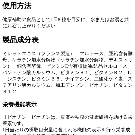
使用方法
健康補助の食品として1日8 粒を目安に、水またはお湯と共
にお召し上がりください。
製品成分表
ミレットエキス（フランス製造）、マルトース、亜鉛含有酵
母、ケラチン加水分解物（ケラチン加水分解物、デキストリ
ン）、銅含有酵母、ビタミンE含有植物油/結晶セルロース、
パントテン酸カルシウム、ビタミンＢ１、ビタミンＢ２、L
－シスチン、ビタミンＢ６、ナイアシン、二酸化ケイ素、ス
テアリン酸カルシウム、加工デンプン、ビオチン、ビタミン
Ｂ１２
栄養機能表示
〔ビオチン〕ビオチンは、皮膚や粘膜の健康維持を助ける栄
養素です。
1日当たりの摂取目安量に含まれる機能の表示を行う栄養成