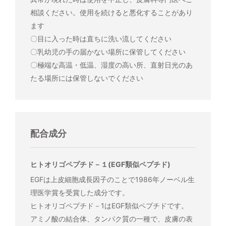
相談ください。使用を続けると悪化することがあり
ます
〇目に入った時は直ちに洗い流してください
〇乳幼児の手の届かない場所に保管してください
〇極端な高温・低温、湿度の高い所、直射日光のあ
たる場所には保管しないでください
配合成分
ヒトオリゴペプチド－１(EGF類似ペプチド)
EGFは上皮細胞成長因子のことで1986年ノーベル生
理医学賞を受賞した成分です。
ヒトオリゴペプチド－1はEGF類似ペプチドです。
アミノ酸の結合体、タンパク質の一種で、皮膚の表