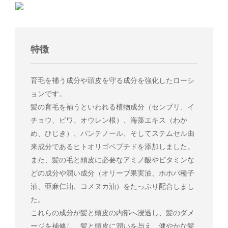
特徴
育毛を補う成分や頭皮を守る成分を強化したローシ
ョンです。
髪の育毛を補うといわれる植物成分（センブリ、イ
チョウ、ビワ、オウレン根）、海藻エキス（わか
め、ひじき）、パンテノール、そしてステムセル由
来成分であるヒトオリゴペプチドを添加しました。
また、髪の毛と頭皮に必要なアミノ酸やビタミンな
どの成分や潤い成分（オリーブ果実油、ホホバ種子
油、亜麻仁油、コメヌカ油）をたっぷり配合しまし
た。
これらの成分が髪と頭皮の内部へ浸透し、髪のダメ
ージを補修し、髪と頭皮に潤いを与え、健やかな髪