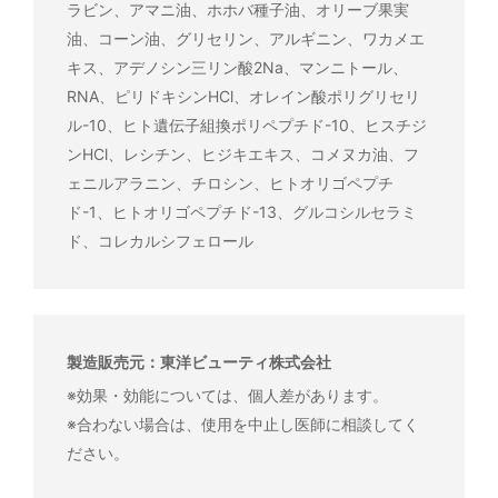
ラビン、アマニ油、ホホバ種子油、オリーブ果実
油、コーン油、グリセリン、アルギニン、ワカメエ
キス、アデノシン三リン酸2Na、マンニトール、
RNA、ピリドキシンHCl、オレイン酸ポリグリセリ
ル-10、ヒト遺伝子組換ポリペプチド-10、ヒスチジ
ンHCl、レシチン、ヒジキエキス、コメヌカ油、フ
ェニルアラニン、チロシン、ヒトオリゴペプチ
ド-1、ヒトオリゴペプチド-13、グルコシルセラミ
ド、コレカルシフェロール
製造販売元：東洋ビューティ株式会社
※効果・効能については、個人差があります。
※合わない場合は、使用を中止し医師に相談してく
ださい。