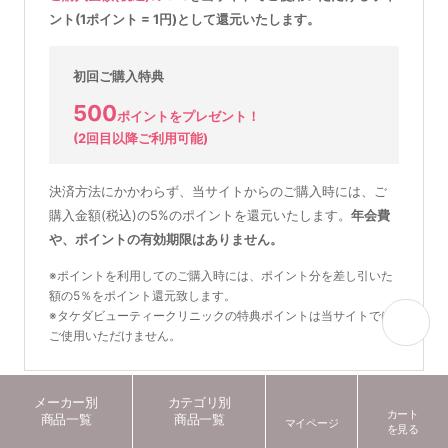
ント(1ポイント = 1円)として還元いたします。
初回ご購入特典
500
ポイントをプレゼント！
(2回目以降ご利用可能)
決済方法にかかわらず、当サイトからのご購入時には、ご
購入金額(税込)の5%のポイントを還元いたします。
年会費
や、ポイントの有効期限はありません。
※ポイントを利用してのご購入時には、ポイント分を差し引いた
額の5％をポイント還元致します。
※タケダビューティークリニックの特典ポイントは当サイトでは
ご使用いただけません。
メーカー別
カテゴリ別
カート
商品一覧
商品一覧
配送方法・送料について
マイページ
を見る