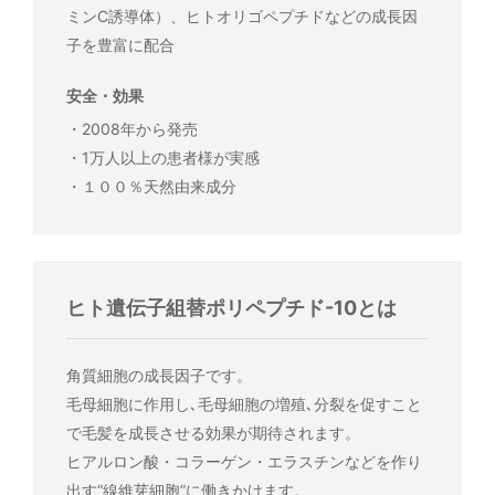
ミンC誘導体）、ヒトオリゴペプチドなどの成長因
子を豊富に配合
安全・効果
・2008年から発売
・1万人以上の患者様が実感
・１００％天然由来成分
ヒト遺伝子組替ポリペプチド-10とは
角質細胞の成長因子です。
毛母細胞に作用し､毛母細胞の増殖､分裂を促すこと
で毛髪を成長させる効果が期待されます。
ヒアルロン酸・コラーゲン・エラスチンなどを作り
出す“線維芽細胞”に働きかけます。