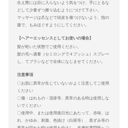
生え際には目に入らないよう気をつけ、手にとるな
どして少量ずつ擦り込むようにつけて下さい。
マッサージは爪などで頭皮を傷つけないよう、指の
腹で、もみほぐすようにしてください。
【ヘアーエッセンスとしてお使いの場合】
髪が乾いた状態でご使用ください。
髪の毛へ適量（セミロングで４プッシュ）スプレー
し、てブラシなどで全体になじませてください。
注意事項
〇お肌に異常が生じていないかよく注意してご使用
ください
〇傷・はれもの・湿疹等、異常のある時は使用しな
いでください
〇使用中、または使用後日光にあたって、赤味、は
れ、かゆみ、刺激、色抜け（白斑等）、黒ずみ等の
異常が現れた時は使用を中止し、皮膚科専門医へご