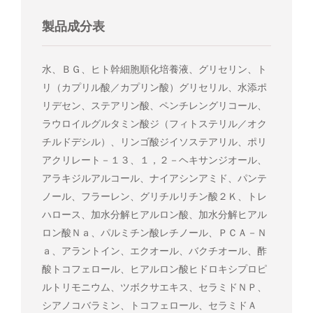
製品成分表
水、ＢＧ、ヒト幹細胞順化培養液、グリセリン、ト
リ（カプリル酸／カプリン酸）グリセリル、水添ポ
リデセン、ステアリン酸、ペンチレングリコール、
ラウロイルグルタミン酸ジ（フィトステリル／オク
チルドデシル）、リンゴ酸ジイソステアリル、ポリ
アクリレート－１３、１，２－ヘキサンジオール、
アラキジルアルコール、ナイアシンアミド、パンテ
ノール、フラーレン、グリチルリチン酸２Ｋ、トレ
ハロース、加水分解ヒアルロン酸、加水分解ヒアル
ロン酸Ｎａ、パルミチン酸レチノール、ＰＣＡ－Ｎ
ａ、アラントイン、エクオール、バクチオール、酢
酸トコフェロール、ヒアルロン酸ヒドロキシプロピ
ルトリモニウム、ツボクサエキス、セラミドＮＰ、
シアノコバラミン、トコフェロール、セラミドＡ