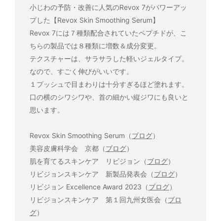
小じわの予防・改善に人気のRevox 7がパワーアッ
プした【Revox Skin Smoothing Serum】
Revox 7には７種類配合されていたペプチドが、こ
ちらの製品では８種類に増数＆成分変更。
テクスチャーは、サラサラした軽いジェルタイプ。
なので、すごく伸びがいいです。
１プッシュで目まわりは十分すぎるほど塗れます。
口の横のシワシワや、首の細かい縦ジワにも良いと
思います。
Revox Skin Smoothing Serum（
ブログ
）
美容皮膚科学会 京都（
ブログ
）
肌を育てるスキンケア リビジョン（
ブログ
）
リビジョンスキンケア 新製品発表会（
ブログ
）
リビジョン Excellence Award 2023（
ブログ
）
リビジョンスキンケア 第１回九州女医会（
ブロ
グ
）