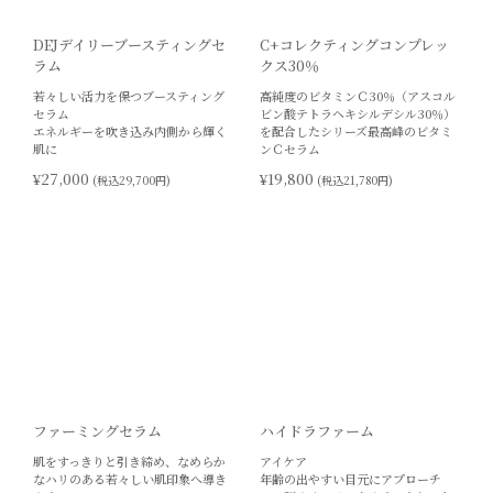
DEJデイリーブースティングセ
C+コレクティングコンプレッ
ラム
クス30％
若々しい活力を保つブースティング
高純度のビタミンＣ30％（アスコル
セラム
ビン酸テトラヘキシルデシル30％）
エネルギーを吹き込み内側から輝く
を配合したシリーズ最高峰のビタミ
肌に
ンＣセラム
¥27,000
¥19,800
(税込29,700円)
(税込21,780円)
ファーミングセラム
ハイドラファーム
肌をすっきりと引き締め、なめらか
アイケア
なハリのある若々しい肌印象へ導き
年齢の出やすい目元にアプローチ