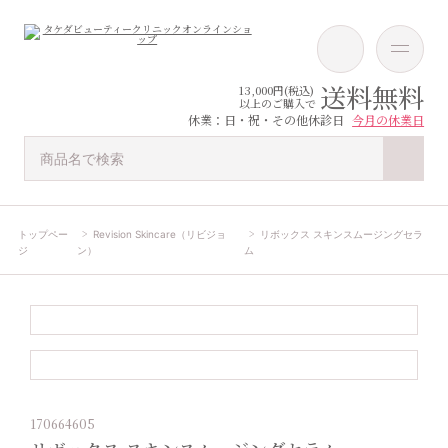
送料無料
13,000円(税込)
以上のご購入で
休業：日・祝・その他休診日
今月の休業日
トップペー
Revision Skincare（リビジョ
リボックス スキンスムージングセラ
ジ
ン）
ム
170664605