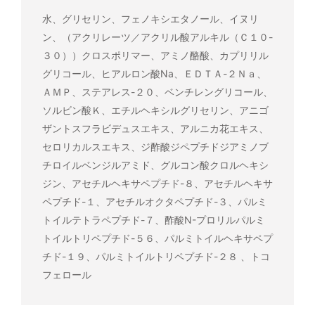
水、グリセリン、フェノキシエタノール、イヌリ
ン、（アクリレーツ／アクリル酸アルキル（Ｃ１０-
３０））クロスポリマー、アミノ酪酸、カプリリル
グリコール、ヒアルロン酸Na、ＥＤＴＡ-２Ｎａ、
ＡＭＰ、ステアレス-２０、ベンチレングリコール、
ソルビン酸Ｋ、エチルヘキシルグリセリン、アニゴ
ザントスフラビデュスエキス、アルニカ花エキス、
セロリカルスエキス、ジ酢酸ジペプチドジアミノブ
チロイルベンジルアミド、グルコン酸クロルヘキシ
ジン、アセチルヘキサペプチド-８、アセチルヘキサ
ペプチド-１、アセチルオクタペプチド-３、パルミ
トイルテトラペプチド-７、酢酸N-プロリルパルミ
トイルトリペプチド-５６、パルミトイルヘキサペプ
チド-１９、パルミトイルトリペプチド-２８ 、トコ
フェロール