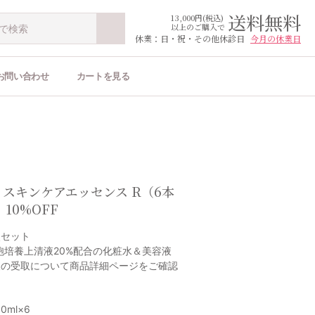
送料無料
13,000円(税込)
以上のご購入で
休業：日・祝・その他休診日
今月の休業日
お問い合わせ
カートを見る
5
T スキンケアエッセンス R（6本
10%OFF
点セット
胞培養上清液20%配合の化粧水＆美容液
便の受取について商品詳細ページをご確認
。
0ml×6