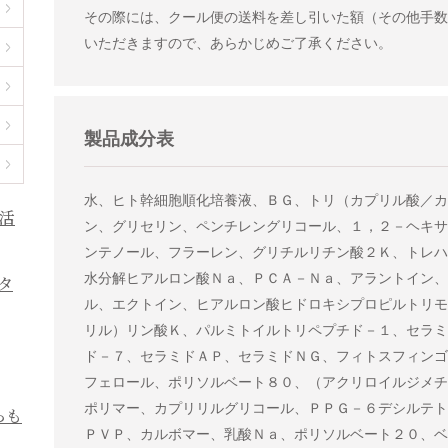
その際には、クール便の送料を差し引いた額（その他手数
いただきますので、あらかじめご了承ください。
製品成分表
水、ヒト幹細胞順化培養液、ＢＧ、トリ（カプリル酸／カ
ン、グリセリン、ペンチレングリコール、１，２－ヘキサ
ンテノール、フラーレン、グリチルリチン酸２Ｋ、トレハ
水分解ヒアルロン酸Ｎａ、ＰＣＡ－Ｎａ、アラントイン、
ル、エクトイン、ヒアルロン酸ヒドロキシプロピルトリモ
リル）リン酸Ｋ、パルミトイルトリペプチド－１、セラミ
ド－７、セラミドＡＰ、セラミドＮＧ、フィトスフィンゴ
フェロール、ポリソルベート８０、（アクリロイルジメチ
ポリマー、カプリリルグリコール、ＰＰＧ－６デシルテト
ＰＶＰ、カルボマー、乳酸Ｎａ、ポリソルベート２０、ベ