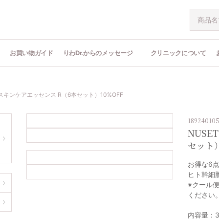
問
お買い物ガイド
りわDr.からのメッセージ
クリニックについて
 スキンケアエッセンス R（6本セット）10%OFF
18924010
NUSE
セット）
お得な6
ヒト幹細
※クール
ください
内容量：3