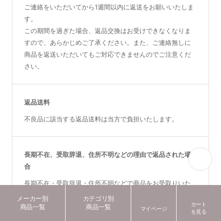
ご連絡をいただいてから1週間以内に返送をお願いいたしま
す。
この期間を過ぎた場合、返品交換はお受けできなくなりま
すので、あらかじめご了承ください。また、ご連絡無しに
商品を返送いただいてもご対応できませんのでご注意くだ
さい。
返品送料
不良品に該当する返品送料は当方で負担いたします。
長期不在、受取辞退、住所不明などの理由で返品された場
合
長期不在・受取辞退・住所不明などで商品をお受取りいた
だけず、受取期限を越えた商品は返品となります。
メーカー別
カテゴリ別
カート
商品一覧
商品一覧
マイページ
を見る
配送料（往路分）の送料（当社規定の金額となります）は