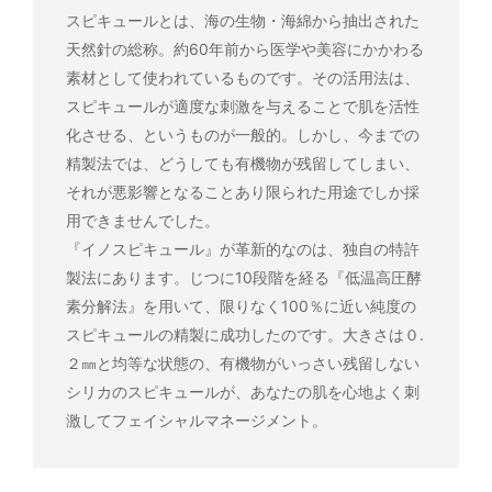
スピキュールとは、海の生物・海綿から抽出された
天然針の総称。約60年前から医学や美容にかかわる
素材として使われているものです。その活用法は、
スピキュールが適度な刺激を与えることで肌を活性
化させる、というものが一般的。しかし、今までの
精製法では、どうしても有機物が残留してしまい、
それが悪影響となることあり限られた用途でしか採
用できませんでした。
『イノスピキュール』が革新的なのは、独自の特許
製法にあります。じつに10段階を経る『低温高圧酵
素分解法』を用いて、限りなく100％に近い純度の
スピキュールの精製に成功したのです。大きさは０.
２㎜と均等な状態の、有機物がいっさい残留しない
シリカのスピキュールが、あなたの肌を心地よく刺
激してフェイシャルマネージメント。