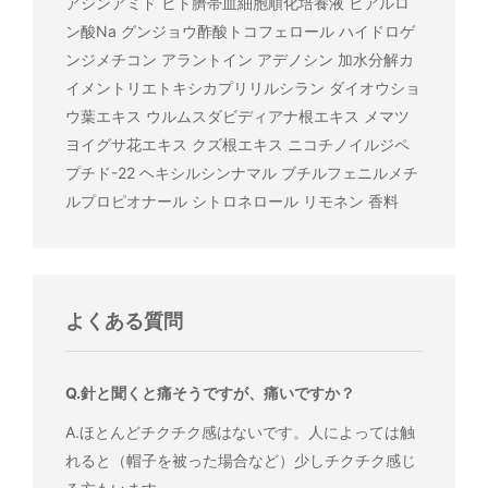
アシンアミド ヒト臍帯血細胞順化培養液 ヒアルロ
ン酸Na グンジョウ酢酸トコフェロール ハイドロゲ
ンジメチコン アラントイン アデノシン 加水分解カ
イメントリエトキシカプリリルシラン ダイオウショ
ウ葉エキス ウルムスダビディアナ根エキス メマツ
ヨイグサ花エキス クズ根エキス ニコチノイルジペ
プチド-22 ヘキシルシンナマル ブチルフェニルメチ
ルプロピオナール シトロネロール リモネン 香料
よくある質問
Q.針と聞くと痛そうですが、痛いですか？
A.ほとんどチクチク感はないです。人によっては触
れると（帽子を被った場合など）少しチクチク感じ