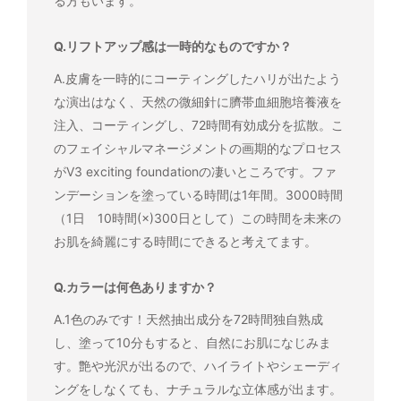
る方もいます。
Q.リフトアップ感は一時的なものですか？
A.皮膚を一時的にコーティングしたハリが出たよう
な演出はなく、天然の微細針に臍帯血細胞培養液を
注入、コーティングし、72時間有効成分を拡散。こ
のフェイシャルマネージメントの画期的なプロセス
がV3 exciting foundationの凄いところです。ファ
ンデーションを塗っている時間は1年間。3000時間
（1日 10時間(×)300日として）この時間を未来の
お肌を綺麗にする時間にできると考えてます。
Q.カラーは何色ありますか？
A.1色のみです！天然抽出成分を72時間独自熟成
し、塗って10分もすると、自然にお肌になじみま
す。艶や光沢が出るので、ハイライトやシェーディ
ングをしなくても、ナチュラルな立体感が出ます。