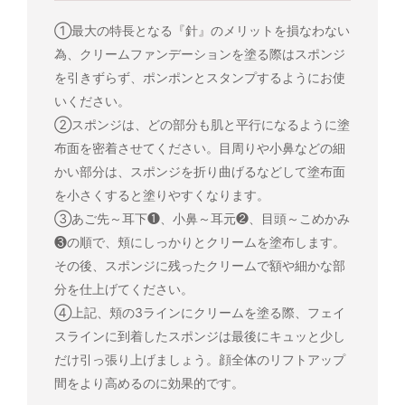
①最大の特長となる『針』のメリットを損なわない
為、クリームファンデーションを塗る際はスポンジ
を引きずらず、ポンポンとスタンプするようにお使
いください。
②スポンジは、どの部分も肌と平行になるように塗
布面を密着させてください。目周りや小鼻などの細
かい部分は、スポンジを折り曲げるなどして塗布面
を小さくすると塗りやすくなります。
③あご先～耳下❶、小鼻～耳元❷、目頭～こめかみ
❸の順で、頬にしっかりとクリームを塗布します。
その後、スポンジに残ったクリームで額や細かな部
分を仕上げてください。
④上記、頬の3ラインにクリームを塗る際、フェイ
スラインに到着したスポンジは最後にキュッと少し
だけ引っ張り上げましょう。顔全体のリフトアップ
間をより高めるのに効果的です。