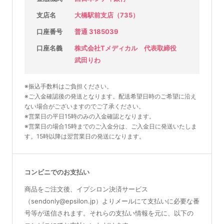
支店名
大橋駅前支店（735）
口座番号
普通 3185039
口座名義
株式会社Tメディカル 代表取締役
武田りわ
※振込手数料はご負担ください。
※ご入金確認後の発送となります。配送希望日時のご希望に沿え
ない場合がございますのでご了承ください。
※営業日の平日15時のみの入金確認となります。
※営業日の場合15時までのご入金分は、ご入金日に発送いたしま
す。15時以降は翌営業日の発送になります。
コンビニでのお支払い
商品をご注文後、イプシロン決済サービス
（sendonly@epsilon.jp）よりメールにて支払いに必要な番
号等が送信されます。それらの支払い情報を元に、以下の