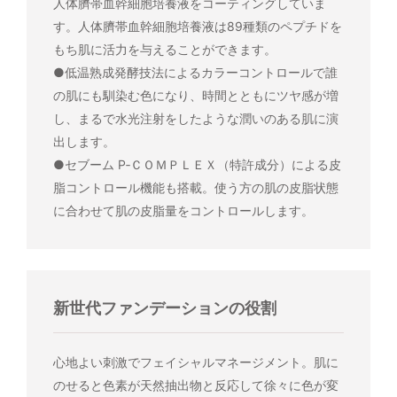
人体臍帯血幹細胞培養液をコーティングしていま
す。人体臍帯血幹細胞培養液は89種類のペプチドを
もち肌に活力を与えることができます。
●低温熟成発酵技法によるカラーコントロールで誰
の肌にも馴染む色になり、時間とともにツヤ感が増
し、まるで水光注射をしたような潤いのある肌に演
出します。
●セブーム P‐ＣＯＭＰＬＥＸ（特許成分）による皮
脂コントロール機能も搭載。使う方の肌の皮脂状態
に合わせて肌の皮脂量をコントロールします。
新世代ファンデーションの役割
心地よい刺激でフェイシャルマネージメント。肌に
のせると色素が天然抽出物と反応して徐々に色が変