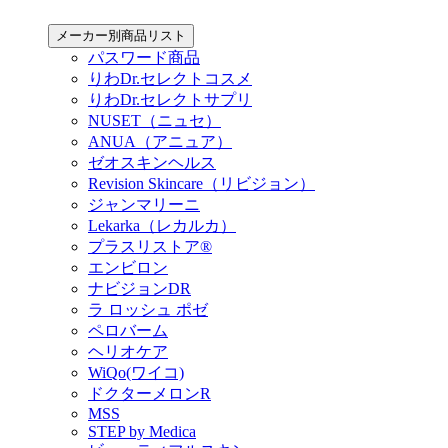
メーカー別商品リスト
パスワード商品
りわDr.セレクトコスメ
りわDr.セレクトサプリ
NUSET（ニュセ）
ANUA（アニュア）
ゼオスキンヘルス
Revision Skincare（リビジョン）
ジャンマリーニ
Lekarka（レカルカ）
プラスリストア®︎
エンビロン
ナビジョンDR
ラ ロッシュ ポゼ
ペロバーム
ヘリオケア
WiQo(ワイコ)
ドクターメロンR
MSS
STEP by Medica