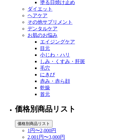
塗る日焼け止め
ダイエット
ヘアケア
その他サプリメント
デンタルケア
お肌のお悩み
エイジングケア
目元
小じわ・ハリ
しみ・くすみ・肝斑
毛穴
にきび
赤み・赤ら顔
乾燥
首元
価格別商品リスト
価格別商品リスト
1円〜2,000円
2,001円〜3,000円